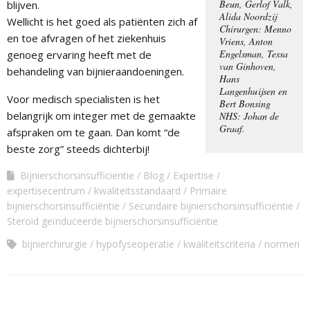
Beun, Gerlof Valk,
blijven.
Alida Noordzij
Wellicht is het goed als patiënten zich af
Chirurgen: Menno
en toe afvragen of het ziekenhuis
Vriens, Anton
Engelsman, Tessa
genoeg ervaring heeft met de
van Ginhoven,
behandeling van bijnieraandoeningen.
Hans
Langenhuijsen en
Voor medisch specialisten is het
Bert Bonsing
belangrijk om integer met de gemaakte
NHS: Johan de
Graaf.
afspraken om te gaan. Dan komt “de
beste zorg” steeds dichterbij!
Bijnierschorsinsufficientie
Blog
Expertise
expertisecentrum
kwaliteitsstandaard
Primaire
bijnierschorsinsufficiëntie
Secundaire bijnierschorsinsufficiëntie
Steroid geïnduceerde bijnierschorsinsufficiëntie
bijnierchirurgie
hypofyseoperatie
kwaliteitscriteria
normen