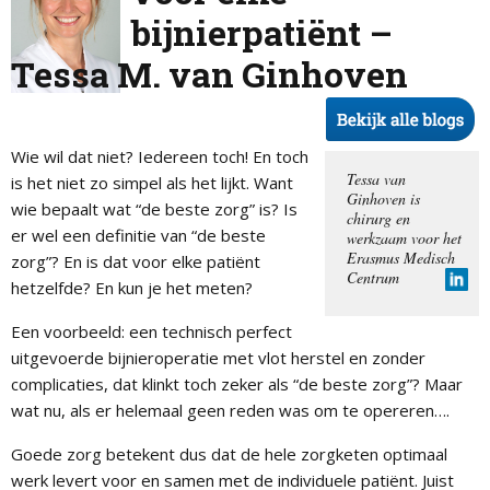
bijnierpatiënt –
Tessa M. van Ginhoven
Wie wil dat niet? Iedereen toch! En toch
Tessa van
is het niet zo simpel als het lijkt. Want
Ginhoven is
wie bepaalt wat “de beste zorg” is? Is
chirurg en
er wel een definitie van “de beste
werkzaam voor het
Erasmus Medisch
zorg”? En is dat voor elke patiënt
Centrum
hetzelfde? En kun je het meten?
Een voorbeeld: een technisch perfect
uitgevoerde bijnieroperatie met vlot herstel en zonder
complicaties, dat klinkt toch zeker als “de beste zorg”? Maar
wat nu, als er helemaal geen reden was om te opereren….
Goede zorg betekent dus dat de hele zorgketen optimaal
werk levert voor en samen met de individuele patiënt. Juist