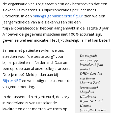
de organisatie van zorg staat hierin ook beschreven dat een
ziekenhuis minstens 10 bijnieroperaties per jaar moet
uitvoeren. In een
onlangs gepubliceerde figuur
zien we een
jaargemiddelde van alle ziekenhuizen die een
“bijnieroperatiecode” hebben aangemaakt in de laatste 3 jaar.
Alhoewel de gegevens misschien niet 100% accuraat zijn,
geven ze wel een indicatie. Het lijkt duidelijk: Ja, het kan beter!
Samen met patiënten willen we ons
De volgende
inzetten voor “de beste zorg” voor
personen zijn
bijnierpatiënten in Nederland. Daarom
betrokken bij dit
een oproep aan al onze collega-artsen:
project:
DHD: Gert Jan
Doe je mee? Meld je dan aan bij
van Boven,
BijnierNET
en we nodigen je uit voor de
Maarten Zaal
volgende meeting.
(presentatie)
Marjolein
Hildebrand
In de tussentijd niet getreurd, de zorg
BijnierNET: Ad
in Nederland is van uitstekende
Hermus
kwaliteit en daar moeten we trots op
(voorzitter), Johan