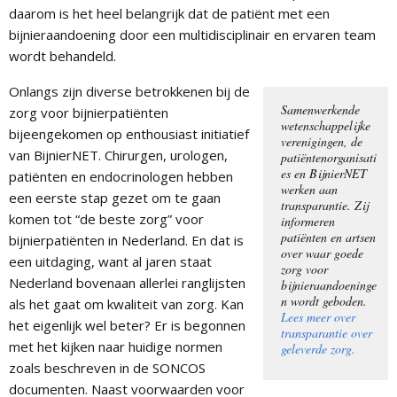
daarom is het heel belangrijk dat de patiënt met een
bijnieraandoening door een multidisciplinair en ervaren team
wordt behandeld.
Onlangs zijn diverse betrokkenen bij de
Samenwerkende
zorg voor bijnierpatiënten
wetenschappelijke
bijeengekomen op enthousiast initiatief
verenigingen, de
van BijnierNET. Chirurgen, urologen,
patiëntenorganisati
es en BijnierNET
patiënten en endocrinologen hebben
werken aan
een eerste stap gezet om te gaan
transparantie. Zij
komen tot “de beste zorg” voor
informeren
patiënten en artsen
bijnierpatiënten in Nederland. En dat is
over waar goede
een uitdaging, want al jaren staat
zorg voor
Nederland bovenaan allerlei ranglijsten
bijnieraandoeninge
n wordt geboden.
als het gaat om kwaliteit van zorg. Kan
Lees meer over
het eigenlijk wel beter? Er is begonnen
transparantie over
met het kijken naar huidige normen
geleverde zorg.
zoals beschreven in de SONCOS
documenten. Naast voorwaarden voor