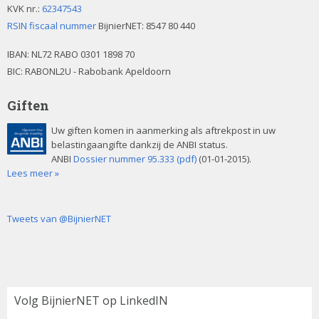
KVK nr.:
62347543
RSIN fiscaal nummer
BijnierNET: 8547 80 440
IBAN:
NL72 RABO 0301 1898 70
BIC: RABONL2U - Rabobank Apeldoorn
Giften
Uw giften komen in aanmerking als aftrekpost in uw
belastingaangifte dankzij de ANBI status.
ANBI
Dossier nummer 95.333 (pdf)
(01-01-2015).
Lees meer »
Tweets van @BijnierNET
Volg BijnierNET op LinkedIN