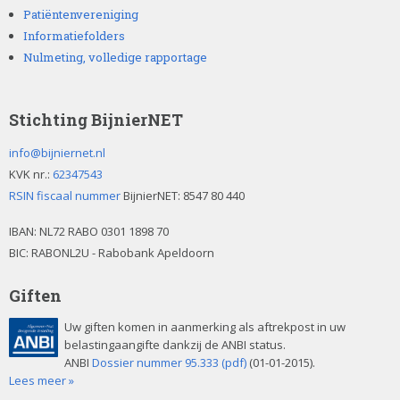
Patiëntenvereniging
Informatiefolders
Nulmeting, volledige rapportage
Stichting BijnierNET
info@bijniernet.nl
KVK nr.:
62347543
RSIN fiscaal nummer
BijnierNET: 8547 80 440
IBAN:
NL72 RABO 0301 1898 70
BIC: RABONL2U - Rabobank Apeldoorn
Giften
Uw giften komen in aanmerking als aftrekpost in uw
belastingaangifte dankzij de ANBI status.
ANBI
Dossier nummer 95.333 (pdf)
(01-01-2015).
Lees meer »