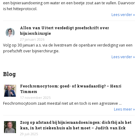
een bijnieraandoening om water en een beetje zout aan te vullen. Daarvoor
is het hitteprotocol.
Lees verder »
Allon van Uitert verdedigt proefschrift over
bijnierchirurgie
27 januari 2026
Volg op 30 januari a.s. via de livestream de openbare verdediging van een
proefschift over bijnierchirurgie.
Lees verder »
Blog
Feochromocytoom: goed- of kwaadaardig? – Henri
Timmers
17 november 2025
Feochromocytoom zaait meestal niet uit en toch is een agressieve …
Lees meer »
Zorg op afstand bij bijnieraandoeningen: dichtbij als het
kan, in het ziekenhuis als het moet – Judith van Eck
29 juli 2025