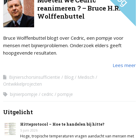
Moeten we Cedric
reanimeren ? – Bruce H.R.
Wolffenbuttel
Bruce Wolffenbuttel blogt over Cedric, een pompje voor
mensen met bijnierproblemen. Onderzoek elders geeft
hoopgevende resultaten.
Lees meer
Bijnierschorsinsufficientie
Blog
Medisch
Ontwikkelprojecten
bijnierpompje
cedric
pompje
Uitgelicht
Hitteprotocol – Hoe te handelen bij hitte?
5 juni 2026
Hoge, tropische temperaturen vragen aandacht van mensen met