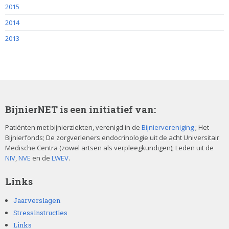
2015
2014
2013
BijnierNET is een initiatief van:
Patiënten met bijnierziekten, verenigd in de
Bijniervereniging
; Het
Bijnierfonds; De zorgverleners endocrinologie uit de acht Universitair
Medische Centra (zowel artsen als verpleegkundigen); Leden uit de
NIV
,
NVE
en de
LWEV
.
Links
Jaarverslagen
Stressinstructies
Links