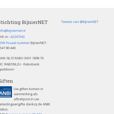
Stichting BijnierNET
Tweets van @BijnierNET
nfo@bijniernet.nl
VK nr.:
62347543
SIN fiscaal nummer
BijnierNET:
547 80 440
BAN:
NL72 RABO 0301 1898 70
IC: RABONL2U - Rabobank
peldoorn
Giften
Uw giften komen in
aanmerking als
aftrekpost in uw
elastingaangifte dankzij de ANBI
tatus.