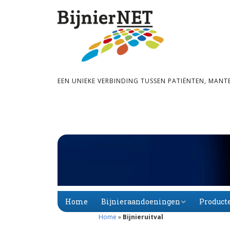
EEN UNIEKE VERBINDING TUSSEN PATIËNTEN, MANT
Home
Bijnieraandoeningen
Product
Home
»
Bijnieruitval
Bijnier­schors­­insuf­­fi­
Primaire
Alfabet