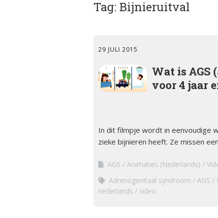
Tag:
ciën­­tie
Bijnieruitval
bijniersch
ntie
Animatie
Syndroom van Cushing
Secundai
Bijnier a
bijniersch
29 JULI 2015
Adrenogenitaal
ntie
syndroom (AGS)
Blog
Wat is AGS 
Steroïd g
voor 4 jaar 
Primair
bijniersch
Dossier
hyperaldosteronisme
ntie
Ervaring
Feochromocytoom
Immuunth
bijnier
In dit filmpje wordt in eenvoudige
Factshee
Bijnierschorscarcinoom
zieke bijnieren heeft. Ze missen een
ziek zijn
AGS
Animaties (Nederlands)
Vid
Infografi
Adrenogenitaal syndroom
AGS
nederlands
video
Informat