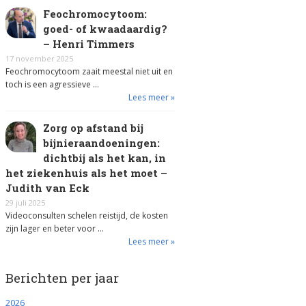
Feochromocytoom:
goed- of kwaadaardig?
– Henri Timmers
17 november 2025
Feochromocytoom zaait meestal niet uit en
toch is een agressieve …
Lees meer »
Zorg op afstand bij
bijnieraandoeningen:
dichtbij als het kan, in
het ziekenhuis als het moet –
Judith van Eck
29 juli 2025
Videoconsulten schelen reistijd, de kosten
zijn lager en beter voor …
Lees meer »
Berichten per jaar
2026