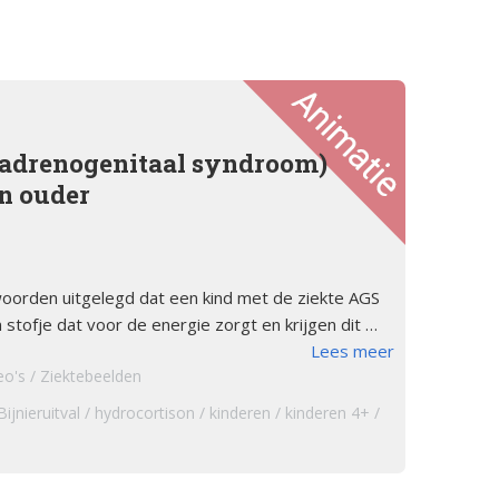
orsinsufficië
s
English
re
pp
Bestuursleden
orsinsufficië
Fondsen en sponsoren
(adrenogenitaal syndroom)
eïnduceerde
en ouder
orsinsufficië
Jaarverslagen
sverhalen
Veelgestelde vragen
erapie en de
 woorden uitgelegd dat een kind met de ziekte AGS
ts Arbeid en
 stofje dat voor de energie zorgt en krijgen dit …
Lees meer
eo's
Ziektebeelden
cs
Bijnieruitval
hydrocortison
kinderen
kinderen 4+
iebrochure