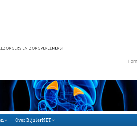
ELZORGERS EN ZORGVERLENERS!
Hom
en
Over BijnierNET
Over BijnierNET