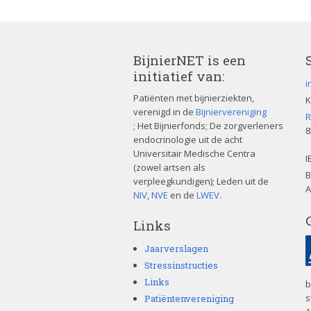
BijnierNET is een
initiatief van:
i
Patiënten met bijnierziekten,
K
verenigd in de
Bijniervereniging
R
; Het Bijnierfonds; De zorgverleners
8
endocrinologie uit de acht
Universitair Medische Centra
I
(zowel artsen als
B
verpleegkundigen); Leden uit de
A
NIV
,
NVE
en de
LWEV
.
Links
Jaarverslagen
Stressinstructies
Links
b
s
Patiëntenvereniging