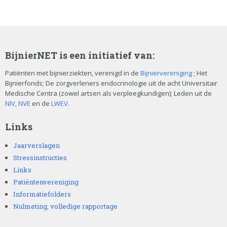
BijnierNET is een initiatief van:
Patiënten met bijnierziekten, verenigd in de
Bijniervereniging
; Het
Bijnierfonds; De zorgverleners endocrinologie uit de acht Universitair
Medische Centra (zowel artsen als verpleegkundigen); Leden uit de
NIV
,
NVE
en de
LWEV
.
Links
Jaarverslagen
Stressinstructies
Links
Patiëntenvereniging
Informatiefolders
Nulmeting, volledige rapportage