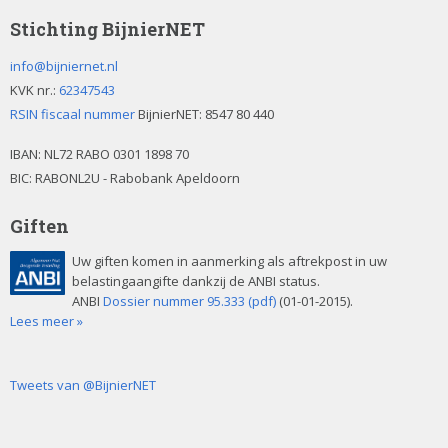
Stichting BijnierNET
info@bijniernet.nl
KVK nr.:
62347543
RSIN fiscaal nummer
BijnierNET: 8547 80 440
IBAN:
NL72 RABO 0301 1898 70
BIC: RABONL2U - Rabobank Apeldoorn
Giften
Uw giften komen in aanmerking als aftrekpost in uw
belastingaangifte dankzij de ANBI status.
ANBI
Dossier nummer 95.333 (pdf)
(01-01-2015).
Lees meer »
Tweets van @BijnierNET