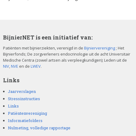
BijnierNET is een initiatief van:
Patiënten met bijnierziekten, verenigd in de
Bijniervereniging
; Het
Bijnierfonds; De zorgverleners endocrinologie uit de acht Universitair
Medische Centra (zowel artsen als verpleegkundigen); Leden uit de
NIV
,
NVE
en de
LWEV
.
Links
Jaarverslagen
Stressinstructies
Links
Patiëntenvereniging
Informatiefolders
Nulmeting, volledige rapportage