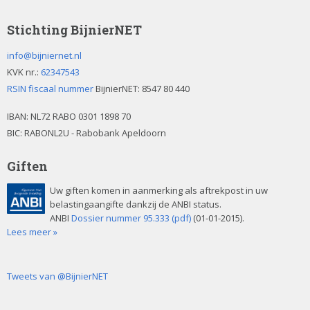
Stichting BijnierNET
info@bijniernet.nl
KVK nr.:
62347543
RSIN fiscaal nummer
BijnierNET: 8547 80 440
IBAN:
NL72 RABO 0301 1898 70
BIC: RABONL2U - Rabobank Apeldoorn
Giften
Uw giften komen in aanmerking als aftrekpost in uw
belastingaangifte dankzij de ANBI status.
ANBI
Dossier nummer 95.333 (pdf)
(01-01-2015).
Lees meer »
Tweets van @BijnierNET