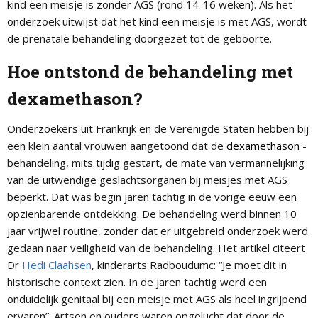
kind een meisje is zonder AGS (rond 14-16 weken). Als het
onderzoek uitwijst dat het kind een meisje is met AGS, wordt
de prenatale behandeling doorgezet tot de geboorte.
Hoe ontstond de behandeling met
dexamethason?
Onderzoekers uit Frankrijk en de Verenigde Staten hebben bij
een klein aantal vrouwen aangetoond dat de
dexamethason
-
behandeling, mits tijdig gestart, de mate van vermannelijking
van de uitwendige geslachtsorganen bij meisjes met AGS
beperkt. Dat was begin jaren tachtig in de vorige eeuw een
opzienbarende ontdekking. De behandeling werd binnen 10
jaar vrijwel routine, zonder dat er uitgebreid onderzoek werd
gedaan naar veiligheid van de behandeling. Het artikel citeert
Dr
Hedi Claahsen
, kinderarts Radboudumc: “Je moet dit in
historische context zien. In de jaren tachtig werd een
onduidelijk genitaal bij een meisje met AGS als heel ingrijpend
ervaren”. Artsen en ouders waren opgelucht dat door de