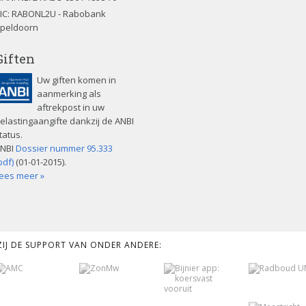
IC: RABONL2U - Rabobank
peldoorn
Giften
Uw giften komen in
aanmerking als
aftrekpost in uw
elastingaangifte dankzij de ANBI
tatus.
NBI
Dossier nummer 95.333
pdf)
(01-01-2015).
ees meer »
KZIJ DE SUPPORT VAN ONDER ANDERE: