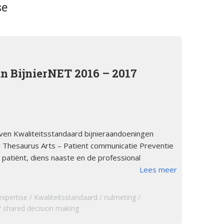
se
orsinsufficië
s
English
re
pp
Bestuursleden
orsinsufficië
Fondsen en sponsoren
an BijnierNET 2016 – 2017
eïnduceerde
orsinsufficië
Jaarverslagen
sverhalen
Veelgestelde vragen
erapie en de
leven Kwaliteitsstandaard bijnieraandoeningen
ts Arbeid en
 Thesaurus Arts – Patient communicatie Preventie
patiënt, diens naaste en de professional
 …
Lees meer
cs
expertise
Kwaliteitsstandaard
nulmeting
iebrochure
shared decision making