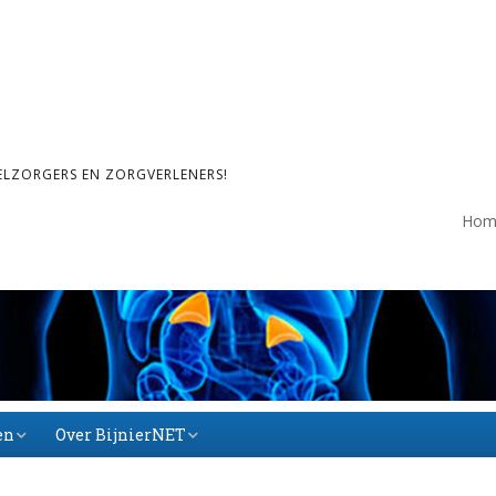
ELZORGERS EN ZORGVERLENERS!
Hom
en
Over BijnierNET
Over BijnierNET