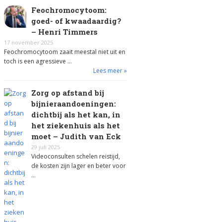
Feochromocytoom:
goed- of kwaadaardig?
– Henri Timmers
17 november 2025
Feochromocytoom zaait meestal niet uit en
toch is een agressieve …
Lees meer »
Zorg op afstand bij
bijnieraandoeningen:
dichtbij als het kan, in
het ziekenhuis als het
moet – Judith van Eck
29 juli 2025
Videoconsulten schelen reistijd,
de kosten zijn lager en beter voor
…