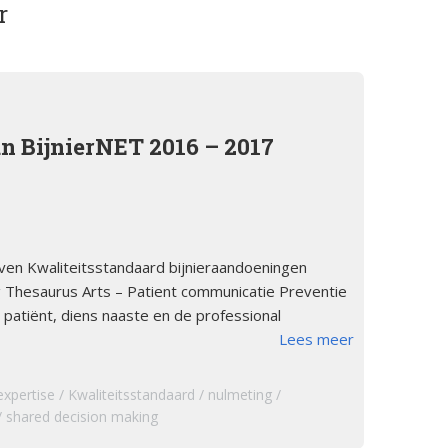
r
orsinsufficië
s
English
re
pp
Bestuursleden
orsinsufficië
Fondsen en sponsoren
an BijnierNET 2016 – 2017
eïnduceerde
orsinsufficië
Jaarverslagen
sverhalen
Veelgestelde vragen
erapie en de
leven Kwaliteitsstandaard bijnieraandoeningen
ts Arbeid en
 Thesaurus Arts – Patient communicatie Preventie
patiënt, diens naaste en de professional
 …
Lees meer
cs
expertise
Kwaliteitsstandaard
nulmeting
iebrochure
shared decision making