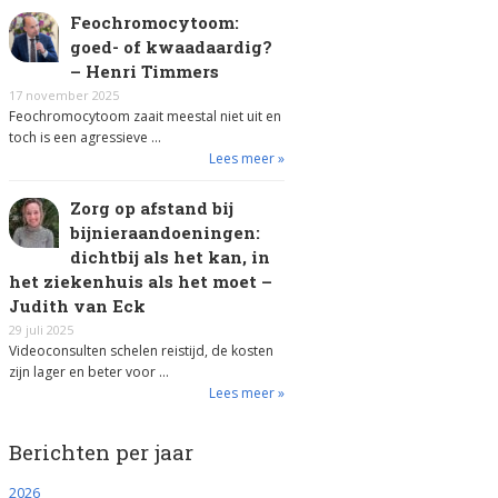
Feochromocytoom:
goed- of kwaadaardig?
– Henri Timmers
17 november 2025
Feochromocytoom zaait meestal niet uit en
toch is een agressieve …
Lees meer »
Zorg op afstand bij
bijnieraandoeningen:
dichtbij als het kan, in
het ziekenhuis als het moet –
Judith van Eck
29 juli 2025
Videoconsulten schelen reistijd, de kosten
zijn lager en beter voor …
Lees meer »
Berichten per jaar
2026