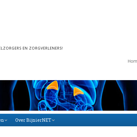
ELZORGERS EN ZORGVERLENERS!
Hom
en
Over BijnierNET
Over BijnierNET