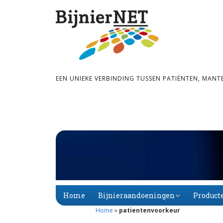
EEN UNIEKE VERBINDING TUSSEN PATIËNTEN, MANT
Home
Bijnieraandoeningen
Product
Home
»
patientenvoorkeur
Bijnier­schors­­insuf­­fi­
Primaire
Alfabet