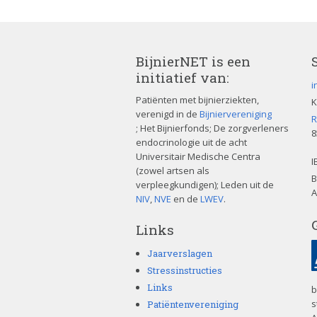
BijnierNET is een
initiatief van:
i
Patiënten met bijnierziekten,
K
verenigd in de
Bijniervereniging
R
; Het Bijnierfonds; De zorgverleners
8
endocrinologie uit de acht
Universitair Medische Centra
I
(zowel artsen als
B
verpleegkundigen); Leden uit de
A
NIV
,
NVE
en de
LWEV
.
Links
Jaarverslagen
Stressinstructies
Links
b
s
Patiëntenvereniging