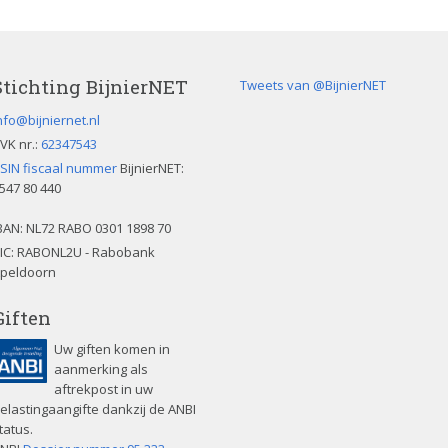
Stichting BijnierNET
Tweets van @BijnierNET
nfo@bijniernet.nl
VK nr.:
62347543
SIN fiscaal nummer
BijnierNET:
547 80 440
BAN:
NL72 RABO 0301 1898 70
IC: RABONL2U - Rabobank
peldoorn
Giften
Uw giften komen in
aanmerking als
aftrekpost in uw
elastingaangifte dankzij de ANBI
tatus.