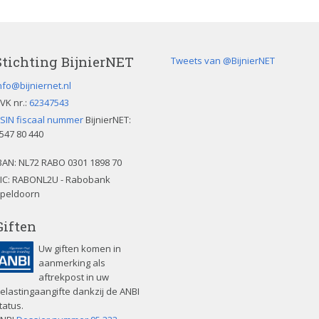
Stichting BijnierNET
Tweets van @BijnierNET
nfo@bijniernet.nl
VK nr.:
62347543
SIN fiscaal nummer
BijnierNET:
547 80 440
BAN:
NL72 RABO 0301 1898 70
IC: RABONL2U - Rabobank
peldoorn
Giften
Uw giften komen in
aanmerking als
aftrekpost in uw
elastingaangifte dankzij de ANBI
tatus.