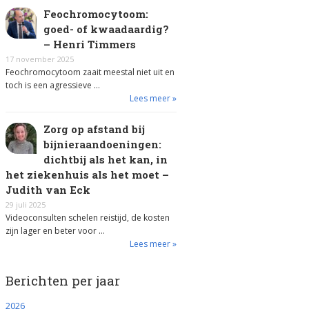
Feochromocytoom:
goed- of kwaadaardig?
– Henri Timmers
17 november 2025
Feochromocytoom zaait meestal niet uit en
toch is een agressieve …
Lees meer »
Zorg op afstand bij
bijnieraandoeningen:
dichtbij als het kan, in
het ziekenhuis als het moet –
Judith van Eck
29 juli 2025
Videoconsulten schelen reistijd, de kosten
zijn lager en beter voor …
Lees meer »
Berichten per jaar
2026