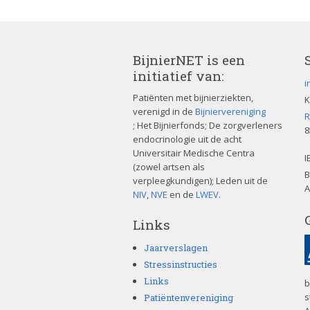
BijnierNET is een
initiatief van:
i
Patiënten met bijnierziekten,
K
verenigd in de
Bijniervereniging
R
; Het Bijnierfonds; De zorgverleners
8
endocrinologie uit de acht
Universitair Medische Centra
I
(zowel artsen als
B
verpleegkundigen); Leden uit de
A
NIV
,
NVE
en de
LWEV
.
Links
Jaarverslagen
Stressinstructies
Links
b
s
Patiëntenvereniging