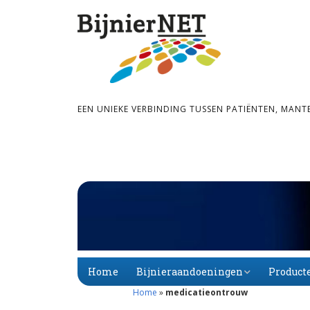
EEN UNIEKE VERBINDING TUSSEN PATIËNTEN, MANT
Home
Bijnieraandoeningen
Product
Home
»
medicatieontrouw
Bijnier­schors­­insuf­­fi­
Primaire
Alfabet