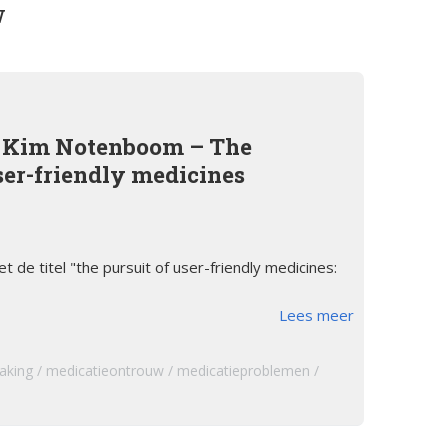
w
orsinsufficië
s
English
re
pp
Bestuursleden
orsinsufficië
Fondsen en sponsoren
t Kim Notenboom – The
eïnduceerde
ser-friendly medicines
orsinsufficië
Jaarverslagen
sverhalen
Veelgestelde vragen
erapie en de
de titel "the pursuit of user-friendly medicines:
ts Arbeid en
Lees meer
cs
aking
medicatieontrouw
medicatieproblemen
iebrochure