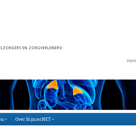
ELZORGERS EN ZORGVERLENERS!
Hom
en
Over BijnierNET
Over BijnierNET