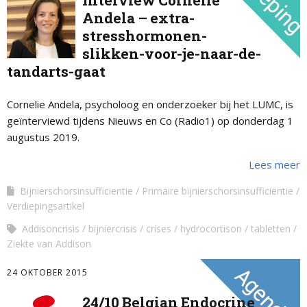
Interview Cornelie
Andela – extra-
stresshormonen-
slikken-voor-je-naar-de-
tandarts-gaat
Cornelie Andela, psycholoog en onderzoeker bij het LUMC, is
geïnterviewd tijdens Nieuws en Co (Radio1) op donderdag 1
augustus 2019.
Lees meer
Bijnierschorsinsufficientie
Primaire bijnierschorsinsufficiëntie
Verdiepingsartikel
Addisoncrisis
bijniercrisis
crises
hydrocortison
tabletten
Ziekte van Addison
24 OKTOBER 2015
24/10 Belgian Endocrine