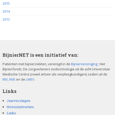
2015
2014
2013
BijnierNET is een initiatief van:
Patiënten met bijnierziekten, verenigd in de
Bijniervereniging
; Het
Bijnierfonds; De zorgverleners endocrinologie uit de acht Universitair
Medische Centra (zowel artsen als verpleegkundigen); Leden uit de
NIV
,
NVE
en de
LWEV
.
Links
Jaarverslagen
Stressinstructies
Links