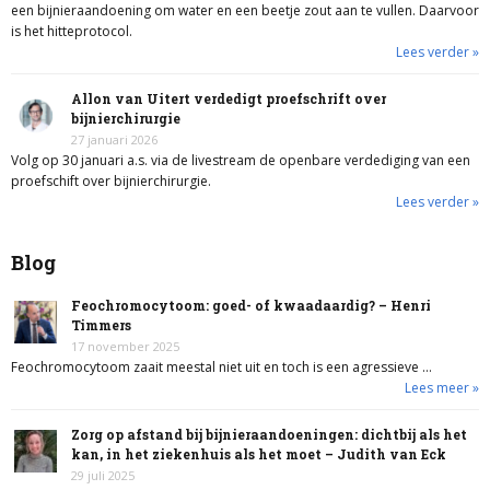
een bijnieraandoening om water en een beetje zout aan te vullen. Daarvoor
is het hitteprotocol.
Lees verder »
Allon van Uitert verdedigt proefschrift over
bijnierchirurgie
27 januari 2026
Volg op 30 januari a.s. via de livestream de openbare verdediging van een
proefschift over bijnierchirurgie.
Lees verder »
Blog
Feochromocytoom: goed- of kwaadaardig? – Henri
Timmers
17 november 2025
Feochromocytoom zaait meestal niet uit en toch is een agressieve …
Lees meer »
Zorg op afstand bij bijnieraandoeningen: dichtbij als het
kan, in het ziekenhuis als het moet – Judith van Eck
29 juli 2025