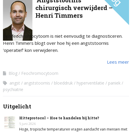
‘Angststoornis’
chirurgisch verwijderd –
Henri Timmers
Een feochromocytoom is niet eenvoudig te diagnosticeren.
Henri Timmers blogt over hoe hij een angststoornis
'operatief' kon verwijderen.
Lees meer
Blog
Feochromocytoom
angst
angststoornis
bloeddruk
hyperventilatie
paniek
psychiatrie
Uitgelicht
Hitteprotocol – Hoe te handelen bij hitte?
5 juni 2026
Hoge, tropische temperaturen vragen aandacht van mensen met