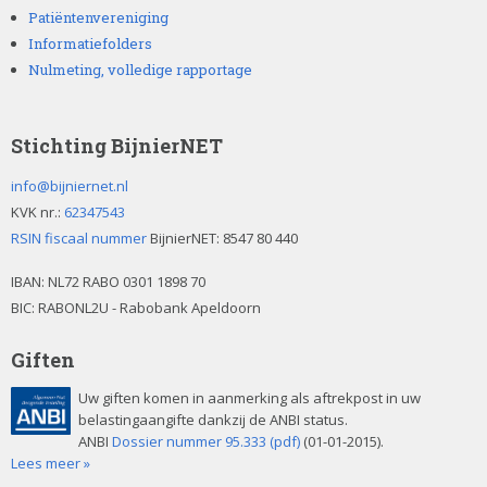
Patiëntenvereniging
Informatiefolders
Nulmeting, volledige rapportage
Stichting BijnierNET
info@bijniernet.nl
KVK nr.:
62347543
RSIN fiscaal nummer
BijnierNET: 8547 80 440
IBAN:
NL72 RABO 0301 1898 70
BIC: RABONL2U - Rabobank Apeldoorn
Giften
Uw giften komen in aanmerking als aftrekpost in uw
belastingaangifte dankzij de ANBI status.
ANBI
Dossier nummer 95.333 (pdf)
(01-01-2015).
Lees meer »