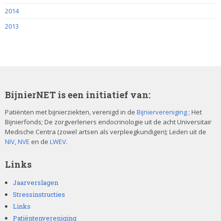
2014
2013
BijnierNET is een initiatief van:
Patiënten met bijnierziekten, verenigd in de
Bijniervereniging
; Het
Bijnierfonds; De zorgverleners endocrinologie uit de acht Universitair
Medische Centra (zowel artsen als verpleegkundigen); Leden uit de
NIV
,
NVE
en de
LWEV
.
Links
Jaarverslagen
Stressinstructies
Links
Patiëntenvereniging