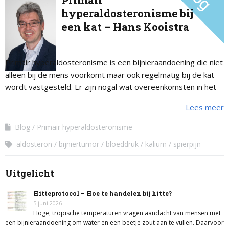
Primair
hyperaldosteronisme bij
een kat – Hans Kooistra
Primair hyperaldosteronisme is een bijnieraandoening die niet
alleen bij de mens voorkomt maar ook regelmatig bij de kat
wordt vastgesteld. Er zijn nogal wat overeenkomsten in het
ziektebeeld bij mens en kat. Bij zowel mens als kat leidt de
Lees meer
overmaat aan aldosteron in het bloed tot een verminderde
spierfunctie (ten gevolge van te weinig kalium) en/of hoge
Blog
Primair hyperaldosteronisme
bloeddruk. Bij zowel mens als kat betreft het een diagnose
aldosteron
bijniertumor
bloeddruk
kalium
spierpijn
die helaas vaak gemist wordt. Om die reden worden de
patiënten vaak alleen symptomatisch behandeld. Ter
Uitgelicht
illustratie maken we kennis met Felix.
Hitteprotocol – Hoe te handelen bij hitte?
5 juni 2026
Hoge, tropische temperaturen vragen aandacht van mensen met
een bijnieraandoening om water en een beetje zout aan te vullen. Daarvoor