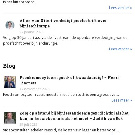
is het hitteprotocol.
Lees verder »
Allon van Uitert verdedigt proefschrift over
bijnierchirurgie
27 januari 2026
Volg op 30 januari a.s. via de livestream de openbare verdediging van een
proefschift over bijnierchirurgie.
Lees verder »
Blog
Feochromocytoom: goed- of kwaadaardig? – Henri
Timmers
17 november 2025
Feochromocytoom zaait meestal niet uit en toch is een agressieve …
Lees meer »
Zorg op afstand bij bijnieraandoeningen: dichtbij als het
kan, in het ziekenhuis als het moet – Judith van Eck
29 juli 2025
Videoconsulten schelen reistijd, de kosten zijn lager en beter voor …