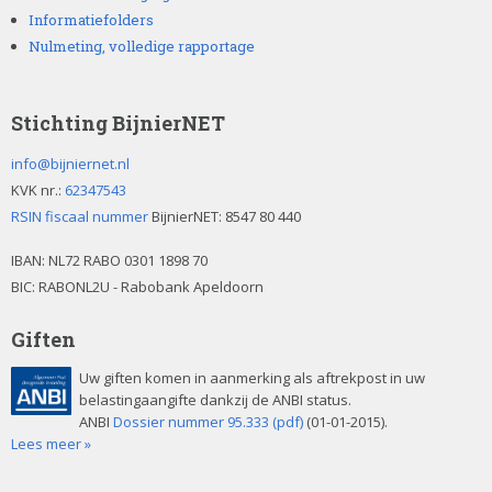
Informatiefolders
Nulmeting, volledige rapportage
Stichting BijnierNET
info@bijniernet.nl
KVK nr.:
62347543
RSIN fiscaal nummer
BijnierNET: 8547 80 440
IBAN:
NL72 RABO 0301 1898 70
BIC: RABONL2U - Rabobank Apeldoorn
Giften
Uw giften komen in aanmerking als aftrekpost in uw
belastingaangifte dankzij de ANBI status.
ANBI
Dossier nummer 95.333 (pdf)
(01-01-2015).
Lees meer »