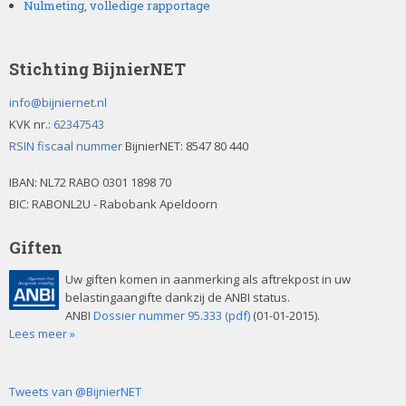
Nulmeting, volledige rapportage
Stichting BijnierNET
info@bijniernet.nl
KVK nr.:
62347543
RSIN fiscaal nummer
BijnierNET: 8547 80 440
IBAN:
NL72 RABO 0301 1898 70
BIC: RABONL2U - Rabobank Apeldoorn
Giften
Uw giften komen in aanmerking als aftrekpost in uw
belastingaangifte dankzij de ANBI status.
ANBI
Dossier nummer 95.333 (pdf)
(01-01-2015).
Lees meer »
Tweets van @BijnierNET