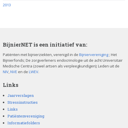
2013
BijnierNET is een initiatief van:
Patiënten met bijnierziekten, verenigd in de
Bijniervereniging
; Het
Bijnierfonds; De zorgverleners endocrinologie uit de acht Universitair
Medische Centra (zowel artsen als verpleegkundigen); Leden uit de
NIV
,
NVE
en de
LWEV
.
Links
Jaarverslagen
Stressinstructies
Links
Patiëntenvereniging
Informatiefolders