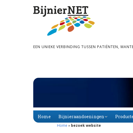
EEN UNIEKE VERBINDING TUSSEN PATIËNTEN, MANT
Home
Bijnieraandoeningen
Product
Home
»
bezoek website
Bijnier­schors­­insuf­­fi­
Primaire
Alfabet