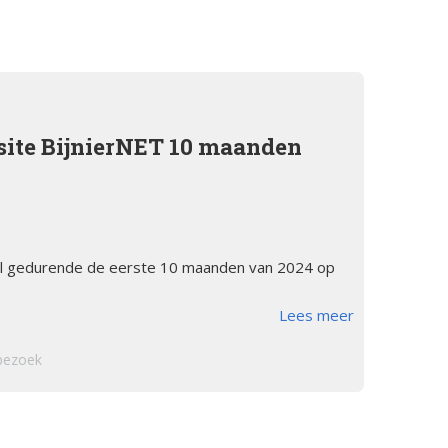
orsinsufficië
s
English
re
pp
Bestuursleden
orsinsufficië
Fondsen en sponsoren
ite BijnierNET 10 maanden
eïnduceerde
orsinsufficië
Jaarverslagen
sverhalen
Veelgestelde vragen
erapie en de
al gedurende de eerste 10 maanden van 2024 op
ts Arbeid en
Lees meer
cs
bezoek
iebrochure