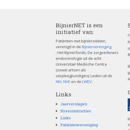
BijnierNET is een
initiatief van:
i
Patiënten met bijnierziekten,
K
verenigd in de
Bijniervereniging
R
; Het Bijnierfonds; De zorgverleners
8
endocrinologie uit de acht
Universitair Medische Centra
I
(zowel artsen als
B
verpleegkundigen); Leden uit de
A
NIV
,
NVE
en de
LWEV
.
Links
Jaarverslagen
Stressinstructies
Links
b
s
Patiëntenvereniging