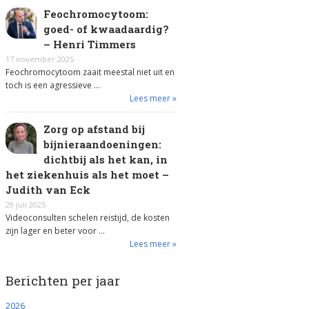
Feochromocytoom:
goed- of kwaadaardig?
– Henri Timmers
17 november 2025
Feochromocytoom zaait meestal niet uit en
toch is een agressieve …
Lees meer »
Zorg op afstand bij
bijnieraandoeningen:
dichtbij als het kan, in
het ziekenhuis als het moet –
Judith van Eck
29 juli 2025
Videoconsulten schelen reistijd, de kosten
zijn lager en beter voor …
Lees meer »
Berichten per jaar
2026