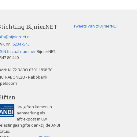
Stichting BijnierNET
Tweets van @BijnierNET
nfo@bijniernet.nl
VK nr.:
62347543
SIN fiscaal nummer
BijnierNET:
547 80 440
BAN:
NL72 RABO 0301 1898 70
IC: RABONL2U - Rabobank
peldoorn
Giften
Uw giften komen in
aanmerking als
aftrekpost in uw
elastingaangifte dankzij de ANBI
tatus.