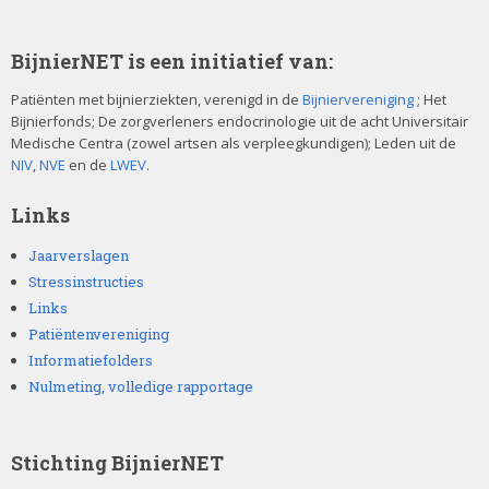
BijnierNET is een initiatief van:
Patiënten met bijnierziekten, verenigd in de
Bijniervereniging
; Het
Bijnierfonds; De zorgverleners endocrinologie uit de acht Universitair
Medische Centra (zowel artsen als verpleegkundigen); Leden uit de
NIV
,
NVE
en de
LWEV
.
Links
Jaarverslagen
Stressinstructies
Links
Patiëntenvereniging
Informatiefolders
Nulmeting, volledige rapportage
Stichting BijnierNET