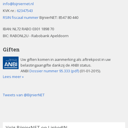
info@bijniernet.nl
KVK nr.:
62347543
RSIN fiscaal nummer
BijnierNET: 8547 80 440
IBAN:
NL72 RABO 0301 1898 70
BIC: RABONL2U - Rabobank Apeldoorn
Giften
Uw giften komen in aanmerking als aftrekpost in uw
belastingaangifte dankzij de ANBI status.
ANBI
Dossier nummer 95.333 (pdf)
(01-01-2015).
Lees meer »
Tweets van @BijnierNET
Volg BijnierNET op LinkedIN