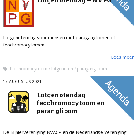
Lotgenotendag – NVPG
Lotgenotendag voor mensen met paragangliomen of
feochromocytomen.
Lees meer
feochromocytoom
lotgenoten
paraganglioom
17 AUGUSTUS 2021
Lotgenotendag
feochromocytoom en
paranglioom
De Bijniervereniging NVACP en de Nederlandse Vereniging