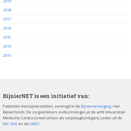
2019
2018
2017
2016
2015
2014
2013
BijnierNET is een initiatief van:
Patiënten met bijnierziekten, verenigd in de
Bijniervereniging
; Het
Bijnierfonds; De zorgverleners endocrinologie uit de acht Universitair
Medische Centra (zowel artsen als verpleegkundigen); Leden uit de
NIV
,
NVE
en de
LWEV
.