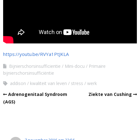
https://youtu.be/RVYa1PtJKLA
Bijnierschorsinsufficientie
Mini-docu
Primaire
bijnierschorsinsufficiëntie
addison
kwaliteit van leven
stress
werk
Adrenogenitaal Syndroom
Ziekte van Cushing
(AGS)
7 november 2016 om 22:56