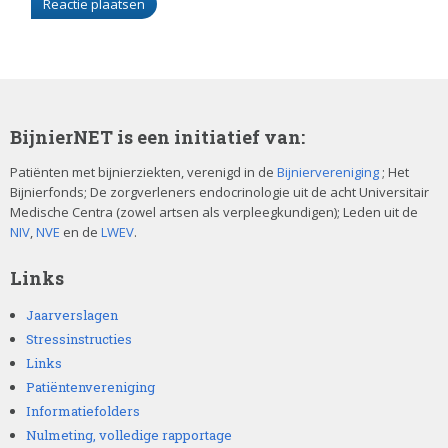
BijnierNET is een initiatief van:
Patiënten met bijnierziekten, verenigd in de
Bijniervereniging
; Het
Bijnierfonds; De zorgverleners endocrinologie uit de acht Universitair
Medische Centra (zowel artsen als verpleegkundigen); Leden uit de
NIV
,
NVE
en de
LWEV
.
Links
Jaarverslagen
Stressinstructies
Links
Patiëntenvereniging
Informatiefolders
Nulmeting, volledige rapportage