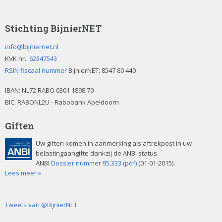
Stichting BijnierNET
info@bijniernet.nl
KVK nr.:
62347543
RSIN fiscaal nummer
BijnierNET: 8547 80 440
IBAN:
NL72 RABO 0301 1898 70
BIC: RABONL2U - Rabobank Apeldoorn
Giften
Uw giften komen in aanmerking als aftrekpost in uw
belastingaangifte dankzij de ANBI status.
ANBI
Dossier nummer 95.333 (pdf)
(01-01-2015).
Lees meer »
Tweets van @BijnierNET