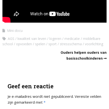
Mini-docu
AGS
kwaliteit van leven
logeren
medicatie
middelbare
school
opvoeden
spelen
sport
stressschema
voorlichting
Ouders helpen ouders van
basisschoolkinderen
Geef een reactie
Je e-mailadres wordt niet gepubliceerd.
Vereiste velden
zijn gemarkeerd met
*