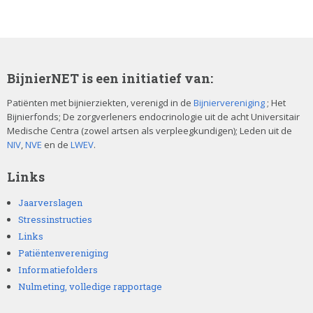
BijnierNET is een initiatief van:
Patiënten met bijnierziekten, verenigd in de
Bijniervereniging
; Het
Bijnierfonds; De zorgverleners endocrinologie uit de acht Universitair
Medische Centra (zowel artsen als verpleegkundigen); Leden uit de
NIV
,
NVE
en de
LWEV
.
Links
Jaarverslagen
Stressinstructies
Links
Patiëntenvereniging
Informatiefolders
Nulmeting, volledige rapportage