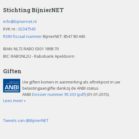
Stichting BijnierNET
info@bijniernet.nl
KVK nr.:
62347543
RSIN fiscaal nummer
BijnierNET: 8547 80 440
IBAN:
NL72 RABO 0301 1898 70
BIC: RABONL2U - Rabobank Apeldoorn
Giften
Uw giften komen in aanmerking als aftrekpost in uw
belastingaangifte dankzij de ANBI status.
ANBI
Dossier nummer 95.333 (pdf)
(01-01-2015).
Lees meer »
Tweets van @BijnierNET