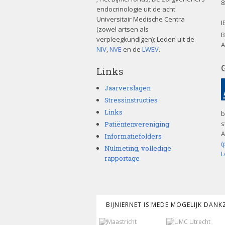
8
endocrinologie uit de acht
Universitair Medische Centra
I
(zowel artsen als
B
verpleegkundigen); Leden uit de
A
NIV
,
NVE
en de
LWEV
.
Links
Jaarverslagen
Stressinstructies
Links
b
s
Patiëntenvereniging
A
Informatiefolders
(
Nulmeting, volledige
L
rapportage
BIJNIERNET IS MEDE MOGELIJK DAN