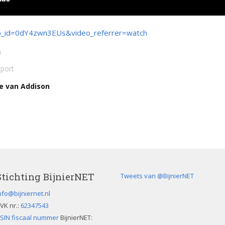
eo_id=0dY4zwn3EUs&video_referrer=watch
u
sport
te van Addison
Stichting BijnierNET
Tweets van @BijnierNET
nfo@bijniernet.nl
VK nr.:
62347543
SIN fiscaal nummer
BijnierNET: