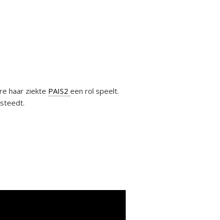
re haar ziekte
PAIS2
een rol speelt.
esteedt.