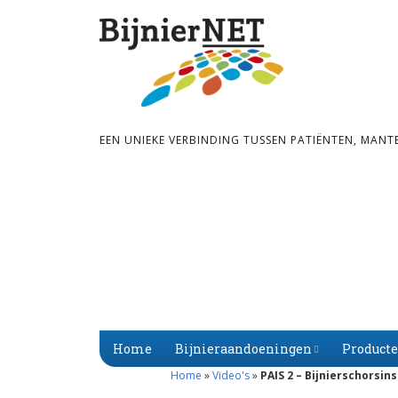
EEN UNIEKE VERBINDING TUSSEN PATIËNTEN, MANT
Home
Bijnieraandoeningen
Product
Home
»
Video's
»
PAIS 2 – Bijnierschorsins
Bijnier­schors­­insuf­­fi­
Primaire
Alfabet