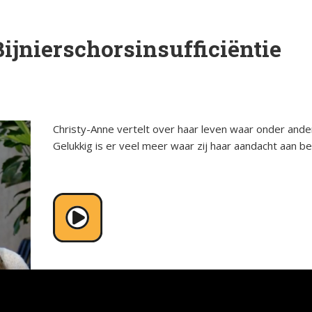
orsinsufficië
s
English
Bijnierschorsinsufficiëntie
e
p
Bestuursleden
orsinsufficië
Fondsen en sponsoren
eïnduceerde
orsinsufficië
Christy-Anne vertelt over haar leven waar onder ande
Jaarverslagen
Gelukkig is er veel meer waar zij haar aandacht aan b
sverhalen
Veelgestelde vragen
rapie en de
s Arbeid en
cs
iebrochure