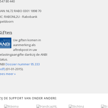
547 80 440
BAN:
NL72 RABO 0301 1898 70
IC: RABONL2U - Rabobank
peldoorn
Giften
Uw giften komen in
aanmerking als
aftrekpost in uw
elastingaangifte dankzij de ANBI
tatus.
NBI
Dossier nummer 95.333
pdf)
(01-01-2015).
ees meer »
KZIJ DE SUPPORT VAN ONDER ANDERE: