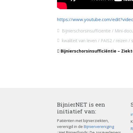
https://www.youtube.com/edit?vid
Bijnierschorsinsufficientie
Mini-doc
kwaliteit van leven
PAIS2
reizen
Bijnierschorsinsufficiëntie – Ziek
BijnierNET is een
initiatief van:
i
Patiënten met bijnierziekten,
K
verenigd in de
Bijniervereniging
R
; Het Bijnierfonds; De zorgverleners