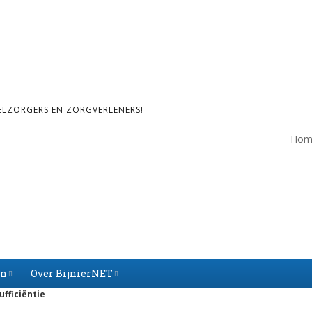
ELZORGERS EN ZORGVERLENERS!
Hom
en
Over BijnierNET
ufficiëntie
Over BijnierNET