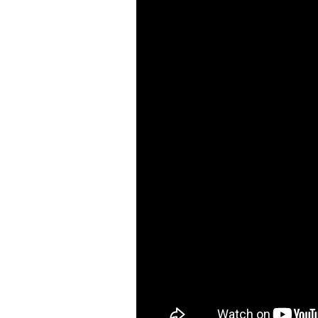
Kwaliteit
Bijniera
Mini-docu
Stressinst
voorkomi
bijniercri
Thesauru
Bijniera