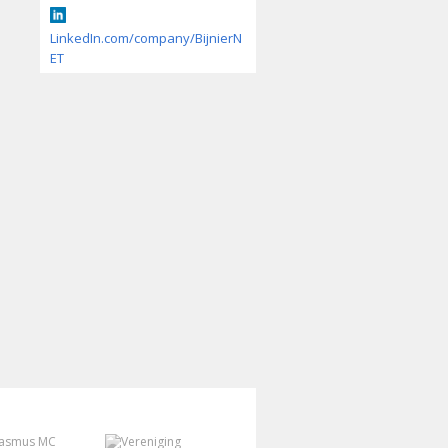
LinkedIn.com/company/BijnierN
ET