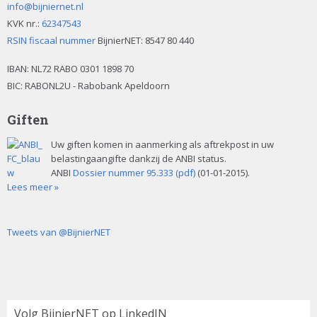
g
info@bijniernet.nl
w
KVK nr.:
62347543
a
RSIN fiscaal nummer
BijnierNET: 8547 80 440
e
t
IBAN:
NL72 RABO 0301 1898 70
e
BIC: RABONL2U - Rabobank Apeldoorn
i
r
e
Giften
g
Uw giften komen in aanmerking als aftrekpost in uw
belastingaangifte dankzij de ANBI status.
e
ANBI
Dossier nummer 95.333 (pdf)
(01-01-2015).
Lees meer »
v
e
Tweets van @BijnierNET
n
n
Volg BijnierNET op LinkedIN