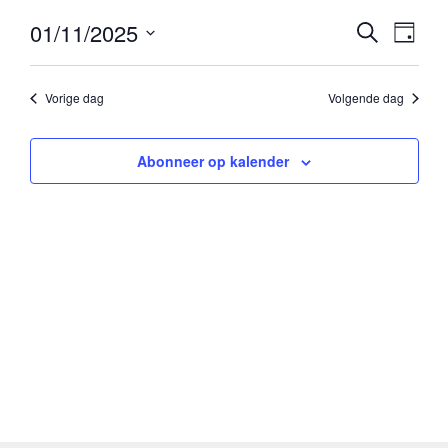
01/11/2025
A
A
Zoeken
Dag
Selecteer
c
c
een
Vorige dag
Volgende dag
t
datum.
t
i
Abonneer op kalender
i
v
v
i
i
t
t
e
i
e
t
i
w
t