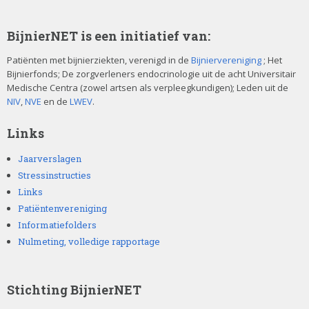
e
e
e
BijnierNET is een initiatief van:
n
r
Patiënten met bijnierziekten, verenigd in de
Bijniervereniging
; Het
Bijnierfonds; De zorgverleners endocrinologie uit de acht Universitair
Z
g
Medische Centra (zowel artsen als verpleegkundigen); Leden uit de
NIV
,
NVE
en de
LWEV
.
a
o
v
Links
e
e
Jaarverslagen
k
Stressinstructies
n
Links
e
Patiëntenvereniging
n
Informatiefolders
n
a
Nulmeting, volledige rapportage
e
v
Stichting BijnierNET
n
i