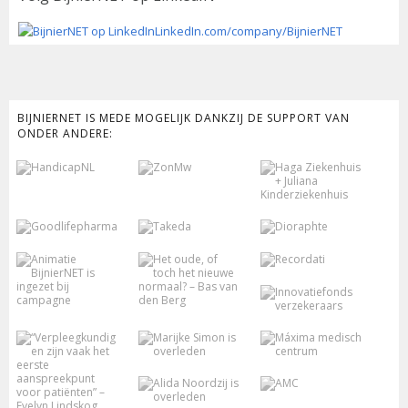
a
LinkedIn.com/company/BijnierNET
v
i
BIJNIERNET IS MEDE MOGELIJK DANKZIJ DE SUPPORT VAN
g
ONDER ANDERE:
a
t
i
e