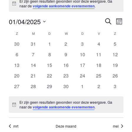
Er zijn geen resultaten gevonden voor deze weergave. Ga
Bericht
naar de
volgende aankomende evenementen
.
01/04/2025
A
A
Zoeken
Maand
Selecteer
c
c
Z
M
D
W
D
V
Z
K
een
0
0
0
0
0
0
0
t
30
31
1
2
3
4
5
datum.
t
a
evenementen
evenementen
evenementen
evenementen
evenementen
evenementen
eveneme
0
0
0
0
0
0
0
6
7
8
9
10
11
12
i
i
l
evenementen
evenementen
evenementen
evenementen
evenementen
evenementen
eveneme
0
0
0
0
0
0
0
13
14
15
16
17
18
19
v
evenementen
evenementen
evenementen
evenementen
evenementen
evenementen
eveneme
v
e
0
0
0
0
0
0
0
20
21
22
23
24
25
26
i
evenementen
evenementen
evenementen
evenementen
evenementen
evenementen
eveneme
0
0
0
0
0
0
i
0
27
28
29
30
1
2
3
n
t
evenementen
evenementen
evenementen
evenementen
evenementen
evenementen
eveneme
t
e
d
Er zijn geen resultaten gevonden voor deze weergave. Ga
Bericht
naar de
volgende aankomende evenementen
.
i
e
e
t
i
r
mrt
Deze maand
mei