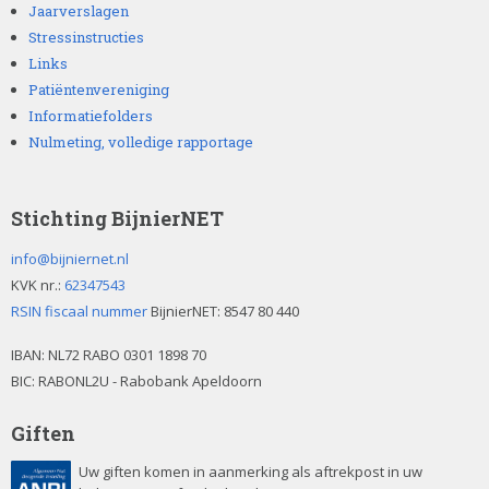
n
i
Jaarverslagen
e
Stressinstructies
g
w
i
Links
Patiëntenvereniging
a
e
t
Informatiefolders
t
Nulmeting, volledige rapportage
e
e
i
r
n
Stichting BijnierNET
e
g
info@bijniernet.nl
KVK nr.:
62347543
e
RSIN fiscaal nummer
BijnierNET: 8547 80 440
v
IBAN:
NL72 RABO 0301 1898 70
BIC: RABONL2U - Rabobank Apeldoorn
e
Giften
n
Uw giften komen in aanmerking als aftrekpost in uw