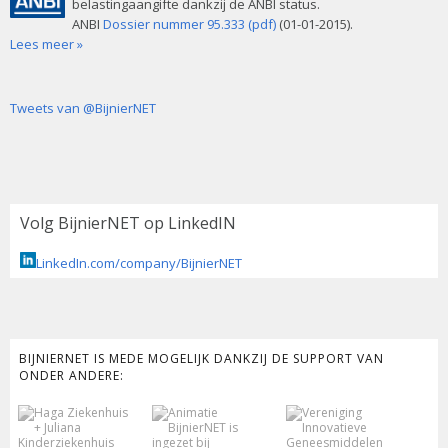
n
belastingaangifte dankzij de ANBI status.
ANBI
Dossier nummer 95.333 (pdf)
(01-01-2015).
Lees meer »
a
v
Tweets van @BijnierNET
i
g
Volg BijnierNET op LinkedIN
a
LinkedIn.com/company/BijnierNET
t
i
e
BIJNIERNET IS MEDE MOGELIJK DANKZIJ DE SUPPORT VAN
ONDER ANDERE: