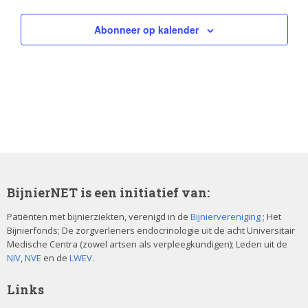
w
t
v
e
Abonneer op kalender
e
a
e
n
n
r
Z
A
g
a
o
c
v
e
t
e
BijnierNET is een initiatief van:
k
i
n
Patiënten met bijnierziekten, verenigd in de
Bijniervereniging
; Het
e
v
Bijnierfonds; De zorgverleners endocrinologie uit de acht Universitair
n
Medische Centra (zowel artsen als verpleegkundigen); Leden uit de
n
i
NIV
,
NVE
en de
LWEV
.
a
e
t
Links
v