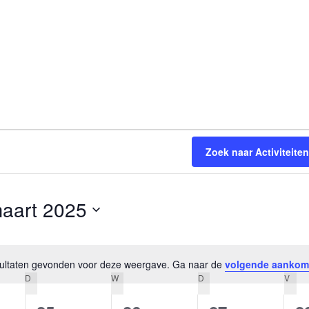
orsinsufficië
s
English
e
p
Bestuursleden
orsinsufficië
Fondsen en sponsoren
eïnduceerde
orsinsufficië
Jaarverslagen
Zoek naar Activiteiten
sverhalen
Veelgestelde vragen
rapie en de
s Arbeid en
aart 2025
lecteer
cs
n
tum.
esultaten gevonden voor deze weergave. Ga naar de
volgende aankom
Bericht
iebrochure
D
W
D
V