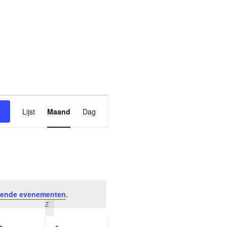
A
Lijst
Maand
Dag
c
t
i
v
ende evenementen
.
i
Z
t