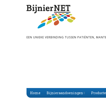
EEN UNIEKE VERBINDING TUSSEN PATIËNTEN, MANT
Home
Bijnieraandoeningen
Product
Bijnier­schors­­insuf­­fi­
Primaire
Alfabet