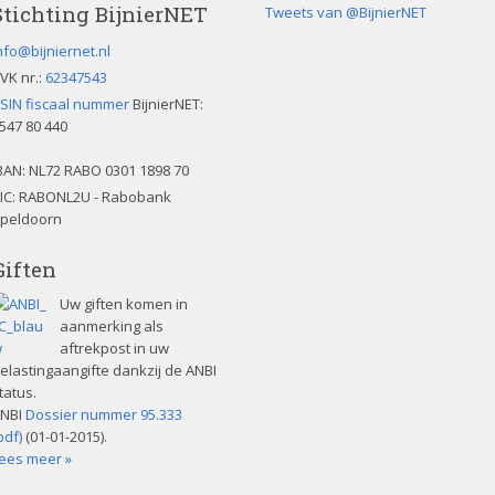
Stichting BijnierNET
Tweets van @BijnierNET
nfo@bijniernet.nl
VK nr.:
62347543
SIN fiscaal nummer
BijnierNET:
547 80 440
BAN:
NL72 RABO 0301 1898 70
IC: RABONL2U - Rabobank
peldoorn
Giften
Uw giften komen in
aanmerking als
aftrekpost in uw
elastingaangifte dankzij de ANBI
tatus.
NBI
Dossier nummer 95.333
pdf)
(01-01-2015).
ees meer »