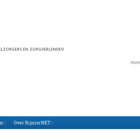
ELZORGERS EN ZORGVERLENERS!
Hom
en
Over BijnierNET
Over BijnierNET