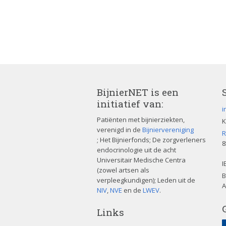
BijnierNET is een
initiatief van:
i
Patiënten met bijnierziekten,
K
verenigd in de
Bijniervereniging
R
; Het Bijnierfonds; De zorgverleners
8
endocrinologie uit de acht
Universitair Medische Centra
I
(zowel artsen als
B
verpleegkundigen); Leden uit de
A
NIV
,
NVE
en de
LWEV
.
Links