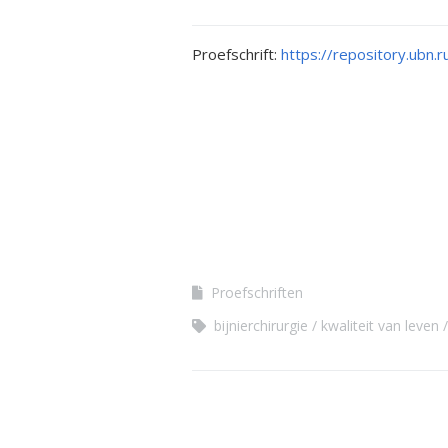
Kwalitei
Bijniera
Proefschrift:
https://repository.ubn.
Mini-doc
Stressins
voorkom
bijniercri
Thesauru
Bijniera
Proefschriften
bijnierchirurgie
kwaliteit van leven