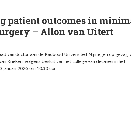
orsinsufficië
s
English
g patient outcomes in minim
re
pp
Bestuursleden
orsinsufficië
urgery – Allon van Uitert
Fondsen en sponsoren
eïnduceerde
orsinsufficië
graad van doctor aan de Radboud Universiteit Nijmegen op gezag 
Jaarverslagen
. van Krieken, volgens besluit van het college van decanen in het
0 januari 2026 om 10:30 uur.
sverhalen
Veelgestelde vragen
erapie en de
ts Arbeid en
cs
iebrochure