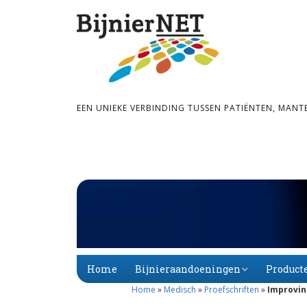
EEN UNIEKE VERBINDING TUSSEN PATIËNTEN, MANT
Home
Bijnieraandoeningen
Product
Home
»
Medisch
»
Proefschriften
»
Improvin
Bijnier­schors­­insuf­­fi­
Primaire
Alfabet