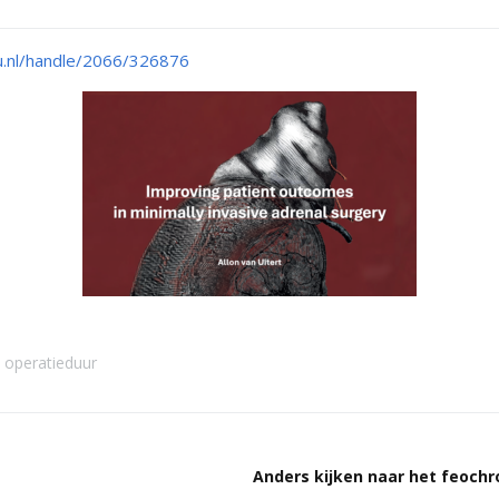
tsstandaard
andoeningen
ru.nl/handle/2066/326876
u’s
tructies ter
ing van een
sis
s
andoeningen
operatieduur
Anders kijken naar het feoch