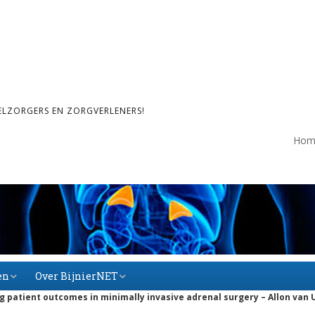
ELZORGERS EN ZORGVERLENERS!
Hom
en
Over BijnierNET
g patient outcomes in minimally invasive adrenal surgery – Allon van 
Over BijnierNET