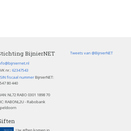
Stichting BijnierNET
Tweets van @BijnierNET
nfo@bijniernet.nl
VK nr.:
62347543
SIN fiscaal nummer
BijnierNET:
547 80 440
BAN:
NL72 RABO 0301 1898 70
IC: RABONL2U - Rabobank
peldoorn
Giften
Uw giften komen in