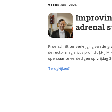
ciën­­tie
bijniersch
9 FEBRUARI 2026
ntie
Animatie
Syndroom van Cushing
Improvin
Secundai
Bijnier a
bijniersch
adrenal s
Adrenogenitaal
ntie
syndroom (AGS)
Blog
Steroïd g
Primair
bijniersch
Proefschrift ter verkrijging van de 
Dossier
hyperaldosteronisme
ntie
de rector magnificus prof. dr. J.H.J.M
openbaar te verdedigen op vrijdag 3
Ervaring
Feochromocytoom
Immuunth
bijnier
Terugkijken?
Factshee
Bijnierschorscarcinoom
ziek zijn
Infografi
Informat