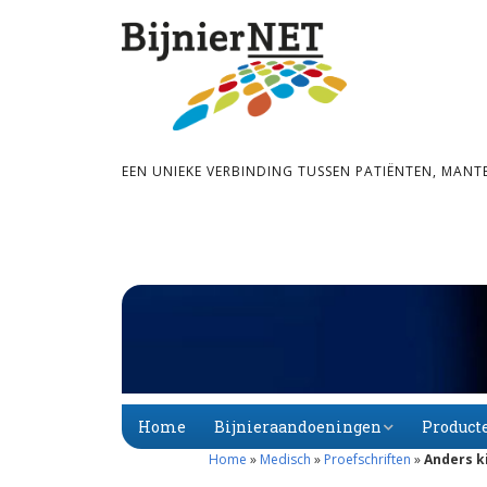
EEN UNIEKE VERBINDING TUSSEN PATIËNTEN, MANT
Home
Bijnieraandoeningen
Product
Home
»
Medisch
»
Proefschriften
»
Anders k
Bijnier­schors­­insuf­­fi­
Primaire
Alfabet