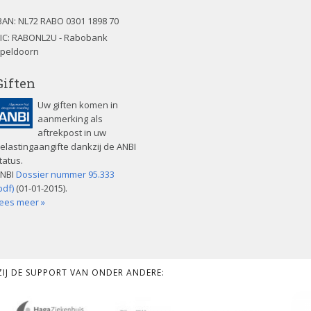
BAN:
NL72 RABO 0301 1898 70
IC: RABONL2U - Rabobank
peldoorn
Giften
Uw giften komen in
aanmerking als
aftrekpost in uw
elastingaangifte dankzij de ANBI
tatus.
NBI
Dossier nummer 95.333
pdf)
(01-01-2015).
ees meer »
KZIJ DE SUPPORT VAN ONDER ANDERE: