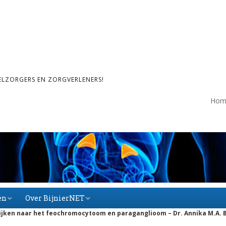
ELZORGERS EN ZORGVERLENERS!
Hom
en
Over BijnierNET
ijken naar het feochromocytoom en paraganglioom – Dr. Annika M.A. 
Over BijnierNET