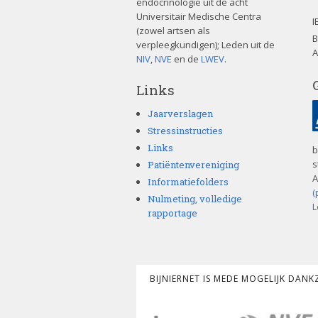
endocrinologie uit de acht
Universitair Medische Centra
I
(zowel artsen als
B
verpleegkundigen); Leden uit de
A
NIV
,
NVE
en de
LWEV
.
Links
Jaarverslagen
Stressinstructies
Links
b
s
Patiëntenvereniging
A
Informatiefolders
(
Nulmeting, volledige
L
rapportage
BIJNIERNET IS MEDE MOGELIJK DAN