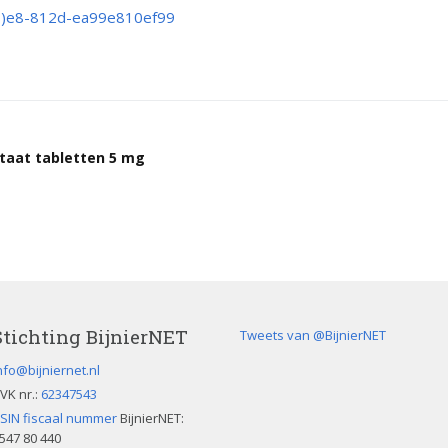
tsstandaard
/(…)e8-812d-ea99e810ef99
andoeningen
u’s
tructies ter
ing van een
sis
taat tabletten 5 mg
s
andoeningen
Stichting BijnierNET
Tweets van @BijnierNET
nfo@bijniernet.nl
VK nr.:
62347543
SIN fiscaal nummer
BijnierNET:
547 80 440