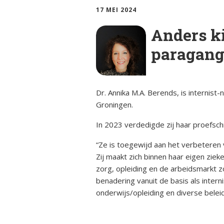
ciën­­tie
bijniersch
17 MEI 2024
ntie
Animatie
Syndroom van Cushing
Anders k
Secundai
Bijnier a
bijniersch
paragang
Adrenogenitaal
ntie
syndroom (AGS)
Blog
Steroïd g
Primair
bijniersch
Dr. Annika M.A. Berends, is internist
Dossier
hyperaldosteronisme
ntie
Groningen.
Ervaring
Feochromocytoom
Immuunth
In 2023 verdedigde zij haar proefsch
bijnier
Factshee
“Ze is toegewijd aan het verbeteren
Bijnierschorscarcinoom
ziek zijn
Zij maakt zich binnen haar eigen zi
zorg, opleiding en de arbeidsmarkt zo
Infografi
benadering vanuit de basis als inter
onderwijs/opleiding en diverse beleid
Informat