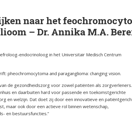
orsinsufficië
s
English
ijken naar het feochromocyt
re
pp
Bestuursleden
orsinsufficië
lioom – Dr. Annika M.A. Ber
Fondsen en sponsoren
eïnduceerde
orsinsufficië
-nefroloog-endocrinoloog in het Universitair Medisch Centrum
Jaarverslagen
sverhalen
Veelgestelde vragen
erapie en de
rift: pheochromocytoma and paraganglioma: changing vision.
ts Arbeid en
 van de gezondheidszorg voor zowel patiënten als zorgverleners.
ekenhuis en daarbuiten hard voor passende en toekomstgerichte
rg en welzijn. Dat doet zij door een innovatieve en patiëntgeric
cs
nist, maar ook door een actieve rol binnen wetenschap,
s- en bestuursfuncties.”
iebrochure