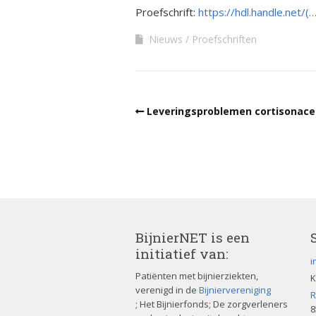
Kwalitei
Proefschrift:
https://hdl.handle.net
Bijniera
Nieuws
Proefschriften
Mini-doc
Stressins
voorkom
bijniercri
Leveringsproblemen cortisonace
Thesauru
Bijniera
BijnierNET is een
initiatief van:
i
Patiënten met bijnierziekten,
K
verenigd in de
Bijniervereniging
R
; Het Bijnierfonds; De zorgverleners
8