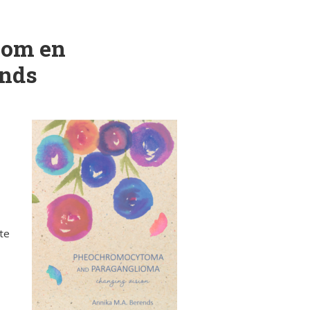
oom en
ends
hte