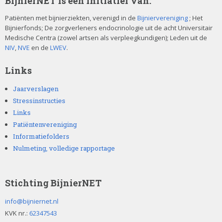
BijnierNET is een initiatief van:
Patiënten met bijnierziekten, verenigd in de
Bijniervereniging
; Het
Bijnierfonds; De zorgverleners endocrinologie uit de acht Universitair
Medische Centra (zowel artsen als verpleegkundigen); Leden uit de
NIV
,
NVE
en de
LWEV
.
Links
Jaarverslagen
Stressinstructies
Links
Patiëntenvereniging
Informatiefolders
Nulmeting, volledige rapportage
Stichting BijnierNET
info@bijniernet.nl
KVK nr.:
62347543