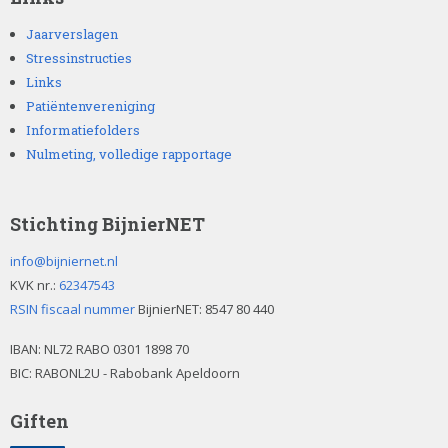
e
g
Jaarverslagen
t
Stressinstructies
e
Links
l
Patiëntenvereniging
a
Informatiefolders
t
e
Nulmeting, volledige rapportage
n
.
Stichting BijnierNET
info@bijniernet.nl
KVK nr.:
62347543
RSIN fiscaal nummer
BijnierNET: 8547 80 440
IBAN:
NL72 RABO 0301 1898 70
BIC: RABONL2U - Rabobank Apeldoorn
Giften