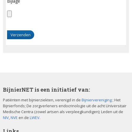
Bijlage
G
e
l
i
e
v
e
d
i
t
BijnierNET is een initiatief van:
v
e
Patiënten met bijnierziekten, verenigd in de
Bijniervereniging
; Het
Bijnierfonds; De zorgverleners endocrinologie uit de acht Universitair
l
Medische Centra (zowel artsen als verpleegkundigen); Leden uit de
d
NIV
,
NVE
en de
LWEV
.
l
e
Links