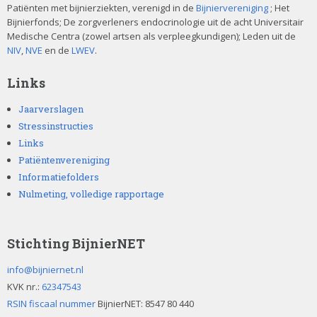
e
Patiënten met bijnierziekten, verenigd in de
Bijniervereniging
; Het
Bijnierfonds; De zorgverleners endocrinologie uit de acht Universitair
l
Medische Centra (zowel artsen als verpleegkundigen); Leden uit de
d
NIV
,
NVE
en de
LWEV
.
l
e
Links
e
g
Jaarverslagen
t
Stressinstructies
e
Links
l
Patiëntenvereniging
a
Informatiefolders
t
e
Nulmeting, volledige rapportage
n
.
Stichting BijnierNET
info@bijniernet.nl
KVK nr.:
62347543
RSIN fiscaal nummer
BijnierNET: 8547 80 440