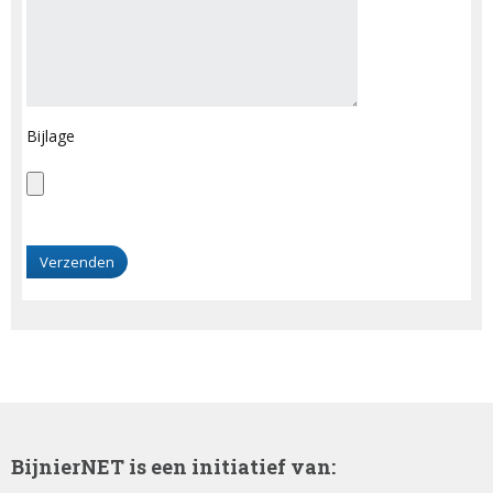
Bijlage
G
e
l
i
e
v
e
d
i
t
BijnierNET is een initiatief van:
v