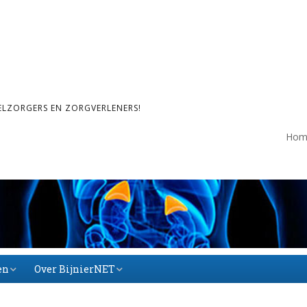
ELZORGERS EN ZORGVERLENERS!
Hom
en
Over BijnierNET
Over BijnierNET