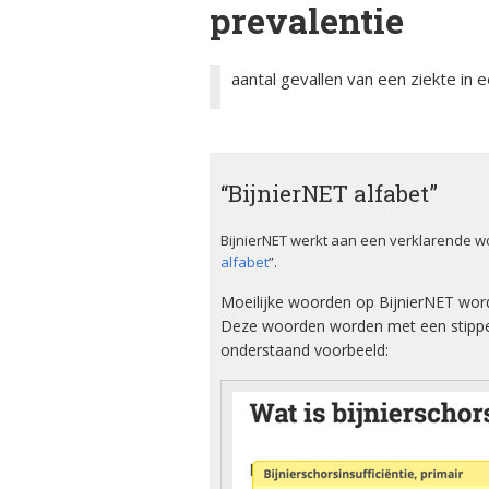
prevalentie
ciën­­tie
bijniersch
ntie
Animatie
Syndroom van Cushing
aantal gevallen van een ziekte in
Secundai
Bijnier a
bijniersch
Adrenogenitaal
ntie
syndroom (AGS)
Blog
Steroïd g
Primair
“BijnierNET alfabet”
bijniersch
Dossier
hyperaldosteronisme
ntie
BijnierNET werkt aan een verklarende w
Ervaring
Feochromocytoom
alfabet
”.
Immuunth
bijnier
Moeilijke woorden op BijnierNET wor
Factshee
Bijnierschorscarcinoom
Deze woorden worden met een stippel
ziek zijn
onderstaand voorbeeld:
Infografi
Informat