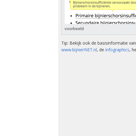
Kwalitei
Bijniera
Mini-doc
voorbeeld
Stressins
voorkom
Tip: Bekijk ook de basisinformatie v
bijniercri
www.bijnierNET.nl
, de
infographics
, h
Thesauru
Bijniera