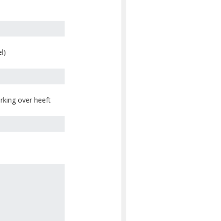
l)
king over heeft