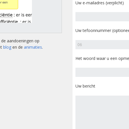
tsstandaard
Uw e-mailadres (verplicht)
andoeningen
u’s
Uw tefoonnummer (optionee
tructies ter
ing van een
an de aandoeningen op
sis
et
blog
en de
animaties
.
s
Het woord waar u een opmer
andoeningen
Uw bericht