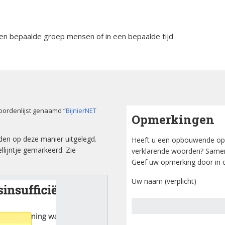
orsinsufficië
s
English
 een bepaalde groep mensen of in een bepaalde tijd
re
pp
Bestuursleden
orsinsufficië
Fondsen en sponsoren
eïnduceerde
orsinsufficië
Jaarverslagen
oordenlijst genaamd “
BijnierNET
Opmerkingen
sverhalen
Veelgestelde vragen
erapie en de
den op deze manier uitgelegd.
Heeft u een opbouwende op
ts Arbeid en
lijntje gemarkeerd. Zie
verklarende woorden? Samen
Geef uw opmerking door in o
cs
Uw naam (verplicht)
iebrochure