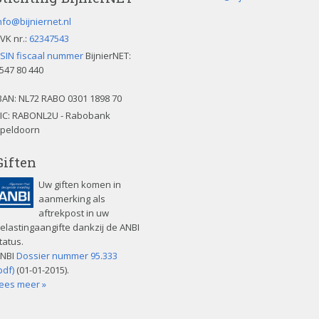
v
e
nfo@bijniernet.nl
l
VK nr.:
62347543
d
SIN fiscaal nummer
BijnierNET:
l
547 80 440
e
e
BAN:
NL72 RABO 0301 1898 70
g
IC: RABONL2U - Rabobank
t
peldoorn
e
Giften
l
a
Uw giften komen in
t
aanmerking als
e
aftrekpost in uw
n
elastingaangifte dankzij de ANBI
.
tatus.
NBI
Dossier nummer 95.333
pdf)
(01-01-2015).
ees meer »