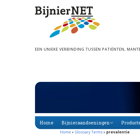
EEN UNIEKE VERBINDING TUSSEN PATIËNTEN, MANT
Home
Bijnieraandoeningen
Product
Home
»
Glossary Terms
»
prevalentie
Bijnier­schors­­insuf­­fi­
Primaire
Alfabet