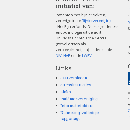
initiatief van:
i
Patiënten met bijnierziekten,
K
verenigd in de
Bijniervereniging
R
; Het Bijnierfonds; De zorgverleners
8
endocrinologie uit de acht
Universitair Medische Centra
I
(zowel artsen als
B
verpleegkundigen); Leden uit de
A
NIV
,
NVE
en de
LWEV
.
Links
Jaarverslagen
Stressinstructies
Links
b
s
Patiëntenvereniging
A
Informatiefolders
(
Nulmeting, volledige
L
rapportage