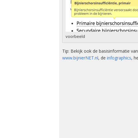
Kwalitei
Bijniera
Mini-doc
Stressins
voorbeeld
voorkom
bijniercri
Tip: Bekijk ook de basisinformatie v
www.bijnierNET.nl
, de
infographics
, h
Thesauru
Bijniera