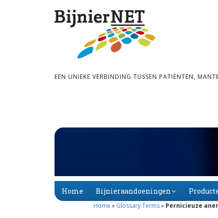
EEN UNIEKE VERBINDING TUSSEN PATIËNTEN, MANT
Home
Bijnieraandoeningen
Product
Home
»
Glossary Terms
»
Pernicieuze ane
Bijnier­schors­­insuf­­fi­
Primaire
Alfabet