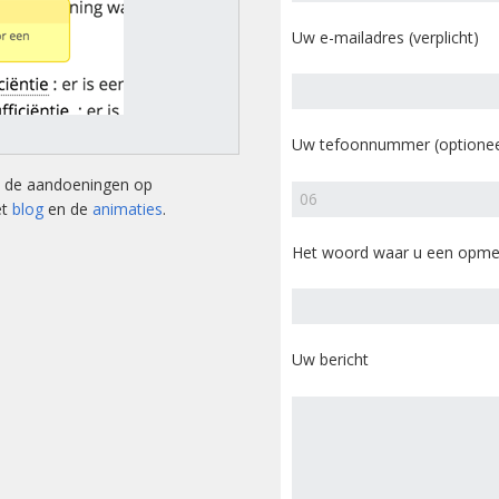
tsstandaard
andoeningen
Uw e-mailadres (verplicht)
u’s
tructies ter
Uw tefoonnummer (optionee
ing van een
sis
an de aandoeningen op
et
blog
en de
animaties
.
s
andoeningen
Het woord waar u een opmer
Uw bericht