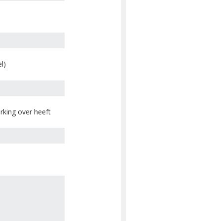
l)
king over heeft