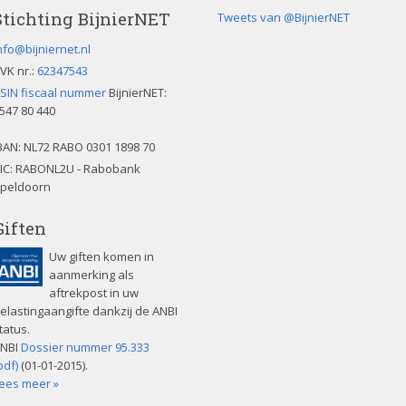
t
Stichting BijnierNET
Tweets van @BijnierNET
v
e
nfo@bijniernet.nl
l
VK nr.:
62347543
d
SIN fiscaal nummer
BijnierNET:
l
547 80 440
e
e
BAN:
NL72 RABO 0301 1898 70
g
IC: RABONL2U - Rabobank
t
peldoorn
e
Giften
l
a
Uw giften komen in
t
aanmerking als
e
aftrekpost in uw
n
elastingaangifte dankzij de ANBI
.
tatus.
NBI
Dossier nummer 95.333
pdf)
(01-01-2015).
ees meer »