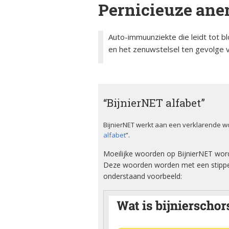
Pernicieuze ane
ciën­­tie
bijniersch
ntie
Animatie
Syndroom van Cushing
Auto-immuunziekte die leidt tot
Secundai
Bijnier a
bijniersch
en het zenuwstelsel ten gevolge v
Adrenogenitaal
ntie
syndroom (AGS)
Blog
Steroïd g
Primair
bijniersch
Dossier
hyperaldosteronisme
ntie
“BijnierNET alfabet”
Ervaring
Feochromocytoom
BijnierNET werkt aan een verklarende w
Immuunth
bijnier
alfabet
”.
Factshee
Bijnierschorscarcinoom
Moeilijke woorden op BijnierNET wor
ziek zijn
Deze woorden worden met een stippel
onderstaand voorbeeld:
Infografi
Informat