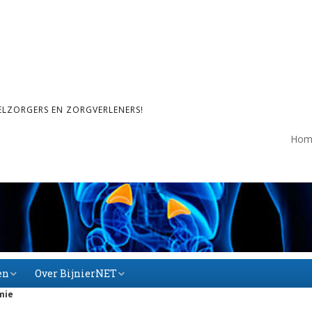
ELZORGERS EN ZORGVERLENERS!
Hom
en
Over BijnierNET
mie
Over BijnierNET