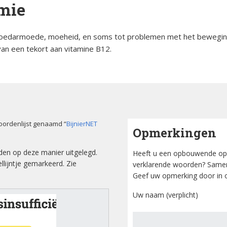
mie
orsinsufficië
s
English
 bloedarmoede, moeheid, en soms tot problemen met het bewegin
re
pp
Bestuursleden
orsinsufficië
an een tekort aan vitamine B12.
Fondsen en sponsoren
eïnduceerde
orsinsufficië
Jaarverslagen
sverhalen
Veelgestelde vragen
oordenlijst genaamd “
erapie en de
BijnierNET
Opmerkingen
ts Arbeid en
den op deze manier uitgelegd.
Heeft u een opbouwende op
lijntje gemarkeerd. Zie
verklarende woorden? Samen
Geef uw opmerking door in o
cs
Uw naam (verplicht)
iebrochure