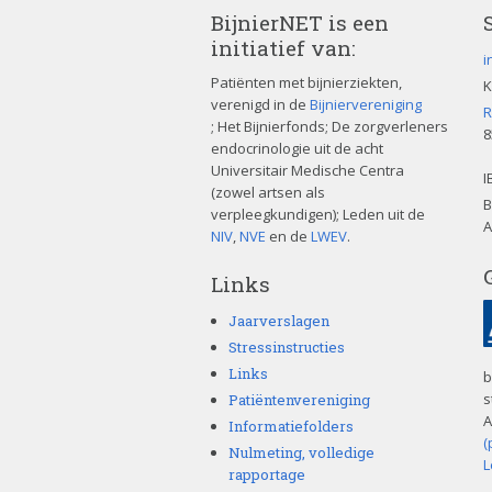
BijnierNET is een
initiatief van:
i
Patiënten met bijnierziekten,
K
verenigd in de
Bijniervereniging
R
; Het Bijnierfonds; De zorgverleners
8
endocrinologie uit de acht
Universitair Medische Centra
I
(zowel artsen als
B
verpleegkundigen); Leden uit de
A
NIV
,
NVE
en de
LWEV
.
Links
Jaarverslagen
Stressinstructies
Links
b
s
Patiëntenvereniging
A
Informatiefolders
(
Nulmeting, volledige
L
rapportage