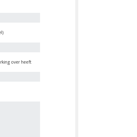
l)
king over heeft