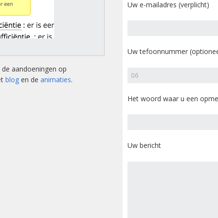
tsstandaard
Uw e-mailadres (verplicht)
andoeningen
u’s
Uw tefoonnummer (optionee
tructies ter
ing van een
an de aandoeningen op
sis
et
blog
en de
animaties
.
s
Het woord waar u een opmer
andoeningen
Uw bericht