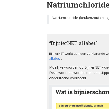
Natriumchloride
ciën­­tie
bijniersch
ntie
Animatie
Syndroom van Cushing
Natriumchloride (keukenzout) kri
Secundai
Bijnier a
bijniersch
Adrenogenitaal
ntie
syndroom (AGS)
Blog
Steroïd g
Primair
“BijnierNET alfabet”
bijniersch
Dossier
hyperaldosteronisme
ntie
BijnierNET werkt aan een verklarende w
Ervaring
Feochromocytoom
alfabet
”.
Immuunth
bijnier
Moeilijke woorden op BijnierNET wor
Factshee
Bijnierschorscarcinoom
Deze woorden worden met een stippel
ziek zijn
onderstaand voorbeeld:
Infografi
Informat