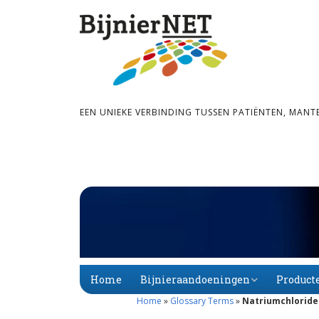
EEN UNIEKE VERBINDING TUSSEN PATIËNTEN, MANT
Home
Bijnieraandoeningen
Product
Home
»
Glossary Terms
»
Natriumchloride
Bijnier­schors­­insuf­­fi­
Primaire
Alfabet