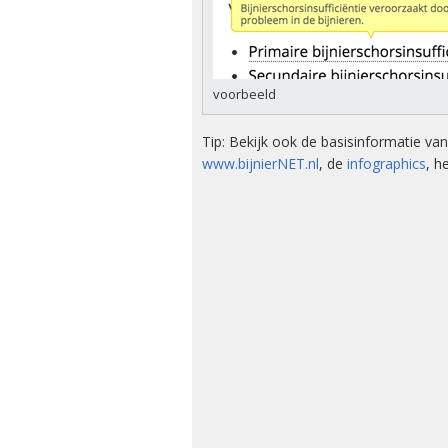
Kwalitei
Bijniera
Mini-doc
voorbeeld
Stressins
voorkom
Tip: Bekijk ook de basisinformatie v
bijniercri
www.bijnierNET.nl
, de
infographics
, h
Thesauru
Bijniera