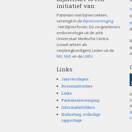
initiatief van:
i
Patiënten met bijnierziekten,
K
verenigd in de
Bijniervereniging
R
; Het Bijnierfonds; De zorgverleners
8
endocrinologie uit de acht
Universitair Medische Centra
I
(zowel artsen als
B
verpleegkundigen); Leden uit de
A
NIV
,
NVE
en de
LWEV
.
Links
Jaarverslagen
Stressinstructies
Links
b
s
Patiëntenvereniging
A
Informatiefolders
(
Nulmeting, volledige
L
rapportage