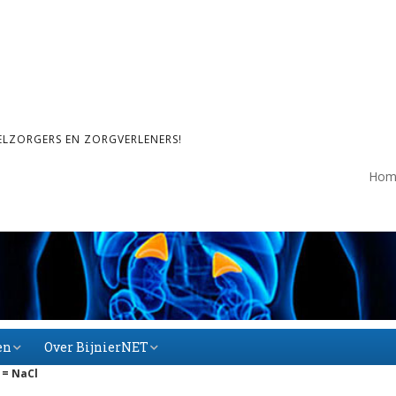
ELZORGERS EN ZORGVERLENERS!
Hom
en
Over BijnierNET
 = NaCl
Over BijnierNET