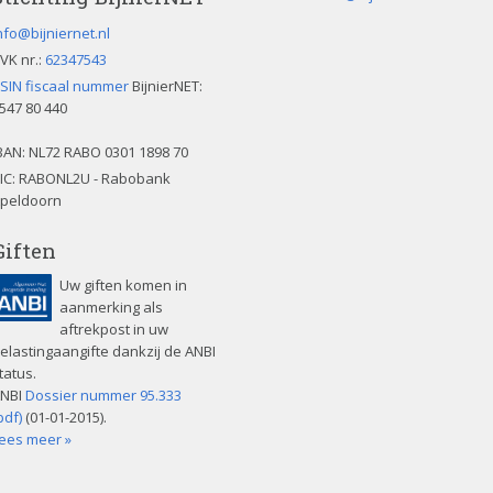
v
e
nfo@bijniernet.nl
l
VK nr.:
62347543
d
SIN fiscaal nummer
BijnierNET:
l
547 80 440
e
e
BAN:
NL72 RABO 0301 1898 70
g
IC: RABONL2U - Rabobank
t
peldoorn
e
Giften
l
a
Uw giften komen in
t
aanmerking als
e
aftrekpost in uw
n
elastingaangifte dankzij de ANBI
.
tatus.
NBI
Dossier nummer 95.333
pdf)
(01-01-2015).
ees meer »