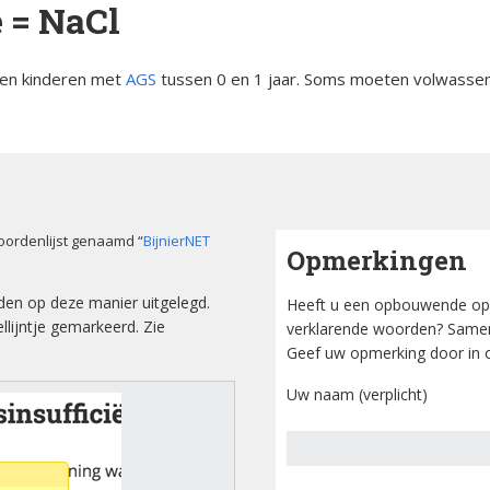
 = NaCl
orsinsufficië
s
English
jgen kinderen met
AGS
tussen 0 en 1 jaar. Soms moeten volwasse
re
pp
Bestuursleden
orsinsufficië
Fondsen en sponsoren
eïnduceerde
orsinsufficië
Jaarverslagen
oordenlijst genaamd “
BijnierNET
Opmerkingen
sverhalen
Veelgestelde vragen
erapie en de
den op deze manier uitgelegd.
Heeft u een opbouwende op
ts Arbeid en
lijntje gemarkeerd. Zie
verklarende woorden? Samen
Geef uw opmerking door in o
cs
Uw naam (verplicht)
iebrochure