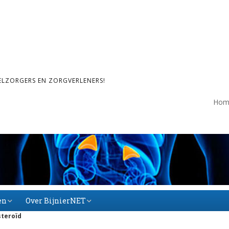
ELZORGERS EN ZORGVERLENERS!
Hom
en
Over BijnierNET
steroïd
Over BijnierNET