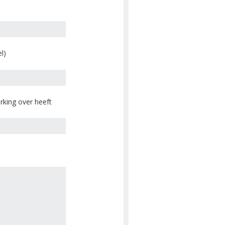
l)
king over heeft