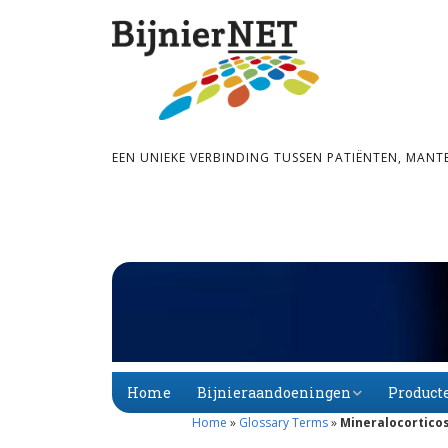
EEN UNIEKE VERBINDING TUSSEN PATIËNTEN, MANT
Home
Bijnieraandoeningen
Product
Home
»
Glossary Terms
»
Mineralocortico
Bijnier­schors­­insuf­­fi­
Primaire
Alfabet