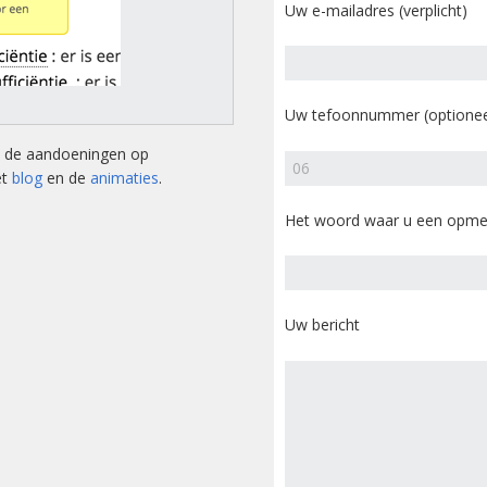
tsstandaard
Uw e-mailadres (verplicht)
andoeningen
u’s
Uw tefoonnummer (optionee
tructies ter
ing van een
an de aandoeningen op
sis
et
blog
en de
animaties
.
s
Het woord waar u een opmer
andoeningen
Uw bericht