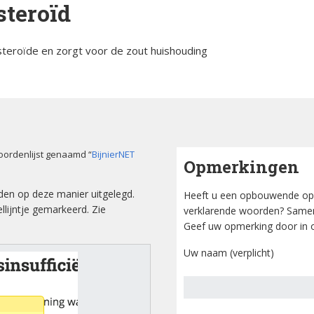
steroïd
orsinsufficië
s
English
steroïde en zorgt voor de zout huishouding
re
pp
Bestuursleden
orsinsufficië
Fondsen en sponsoren
eïnduceerde
orsinsufficië
Jaarverslagen
oordenlijst genaamd “
BijnierNET
Opmerkingen
sverhalen
Veelgestelde vragen
erapie en de
den op deze manier uitgelegd.
Heeft u een opbouwende op
ts Arbeid en
lijntje gemarkeerd. Zie
verklarende woorden? Samen
Geef uw opmerking door in o
cs
Uw naam (verplicht)
iebrochure