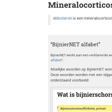
Mineralocortico
ciën­­tie
bijniersch
ntie
Animatie
Syndroom van Cushing
Aldosteron
is een mineralocortico
Secundai
Bijnier a
bijniersch
Adrenogenitaal
ntie
syndroom (AGS)
Blog
Steroïd g
Primair
“BijnierNET alfabet”
bijniersch
Dossier
hyperaldosteronisme
ntie
BijnierNET werkt aan een verklarende w
Ervaring
Feochromocytoom
alfabet
”.
Immuunth
bijnier
Moeilijke woorden op BijnierNET wor
Factshee
Bijnierschorscarcinoom
Deze woorden worden met een stippel
ziek zijn
onderstaand voorbeeld:
Infografi
Informat