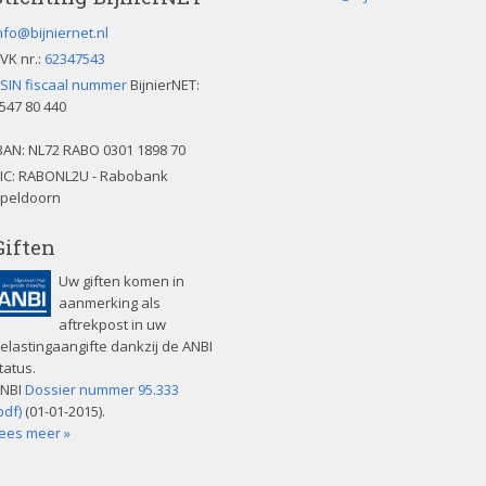
v
e
nfo@bijniernet.nl
l
VK nr.:
62347543
d
SIN fiscaal nummer
BijnierNET:
l
547 80 440
e
e
BAN:
NL72 RABO 0301 1898 70
g
IC: RABONL2U - Rabobank
t
peldoorn
e
Giften
l
a
Uw giften komen in
t
aanmerking als
e
aftrekpost in uw
n
elastingaangifte dankzij de ANBI
.
tatus.
NBI
Dossier nummer 95.333
pdf)
(01-01-2015).
ees meer »