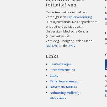
initiatief van:
i
Patiënten met bijnierziekten,
K
verenigd in de
Bijniervereniging
R
; Het Bijnierfonds; De zorgverleners
8
endocrinologie uit de acht
Universitair Medische Centra
I
(zowel artsen als
B
verpleegkundigen); Leden uit de
A
NIV
,
NVE
en de
LWEV
.
Links
Jaarverslagen
Stressinstructies
Links
b
s
Patiëntenvereniging
A
Informatiefolders
(
Nulmeting, volledige
L
rapportage