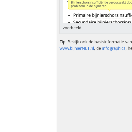
Kwalitei
Bijniera
Mini-doc
voorbeeld
Stressins
voorkom
Tip: Bekijk ook de basisinformatie v
bijniercri
www.bijnierNET.nl
, de
infographics
, h
Thesauru
Bijniera