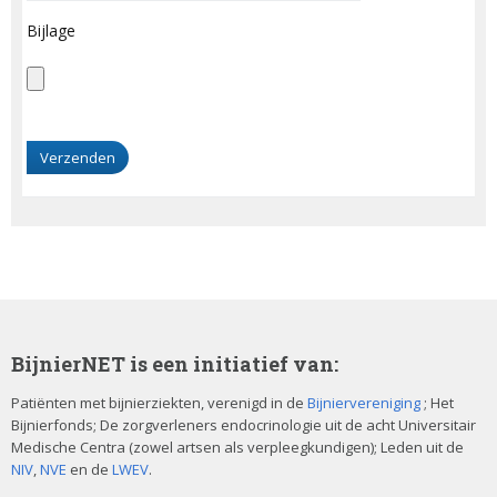
Bijlage
G
e
l
i
e
v
e
d
i
t
BijnierNET is een initiatief van:
v
e
Patiënten met bijnierziekten, verenigd in de
Bijniervereniging
; Het
Bijnierfonds; De zorgverleners endocrinologie uit de acht Universitair
l
Medische Centra (zowel artsen als verpleegkundigen); Leden uit de
d
NIV
,
NVE
en de
LWEV
.
l