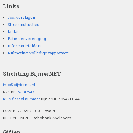
e
Links
e
g
Jaarverslagen
t
Stressinstructies
e
Links
l
Patiëntenvereniging
a
Informatiefolders
t
e
Nulmeting, volledige rapportage
n
.
Stichting BijnierNET
info@bijniernet.nl
KVK nr.:
62347543
RSIN fiscaal nummer
BijnierNET: 8547 80 440
IBAN:
NL72 RABO 0301 1898 70
BIC: RABONL2U - Rabobank Apeldoorn
Giften