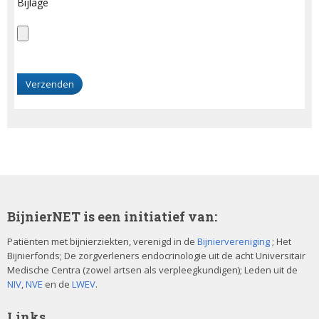
Bijlage
G
e
l
i
e
v
e
d
i
t
BijnierNET is een initiatief van:
v
e
Patiënten met bijnierziekten, verenigd in de
Bijniervereniging
; Het
Bijnierfonds; De zorgverleners endocrinologie uit de acht Universitair
l
Medische Centra (zowel artsen als verpleegkundigen); Leden uit de
d
NIV
,
NVE
en de
LWEV
.
l
e
Links