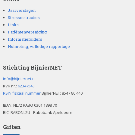
e
g
Jaarverslagen
t
Stressinstructies
e
Links
l
Patiëntenvereniging
a
Informatiefolders
t
e
Nulmeting, volledige rapportage
n
.
Stichting BijnierNET
info@bijniernet.nl
KVK nr.:
62347543
RSIN fiscaal nummer
BijnierNET: 8547 80 440
IBAN:
NL72 RABO 0301 1898 70
BIC: RABONL2U - Rabobank Apeldoorn
Giften