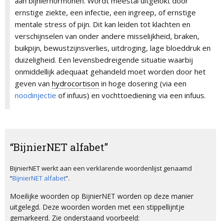
aan bijnierhormonen. Wordt meestal uitgelokt door
ernstige ziekte, een infectie, een ingreep, of ernstige
mentale stress of pijn. Dit kan leiden tot klachten en
verschijnselen van onder andere misselijkheid, braken,
buikpijn, bewustzijnsverlies, uitdroging, lage bloeddruk en
duizeligheid. Een levensbedreigende situatie waarbij
onmiddellijk adequaat gehandeld moet worden door het
geven van
hydrocortison
in hoge dosering (via een
noodinjectie
of infuus) en vochttoediening via een infuus.
“BijnierNET alfabet”
BijnierNET werkt aan een verklarende woordenlijst genaamd
“
BijnierNET alfabet
”.
Moeilijke woorden op BijnierNET worden op deze manier
uitgelegd. Deze woorden worden met een stippellijntje
gemarkeerd. Zie onderstaand voorbeeld: