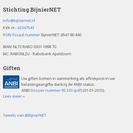
.
Stichting BijnierNET
info@bijniernet.nl
KVK nr.:
62347543
RSIN fiscaal nummer
BijnierNET: 8547 80 440
IBAN:
NL72 RABO 0301 1898 70
BIC: RABONL2U - Rabobank Apeldoorn
Giften
Uw giften komen in aanmerking als aftrekpost in uw
belastingaangifte dankzij de ANBI status.
ANBI
Dossier nummer 95.333 (pdf)
(01-01-2015).
Lees meer »
Tweets van @BijnierNET