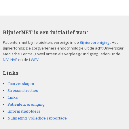
v
e
d
i
t
BijnierNET is een initiatief van:
v
e
Patiënten met bijnierziekten, verenigd in de
Bijniervereniging
; Het
Bijnierfonds; De zorgverleners endocrinologie uit de acht Universitair
l
Medische Centra (zowel artsen als verpleegkundigen); Leden uit de
d
NIV
,
NVE
en de
LWEV
.
l
e
Links
e
g
Jaarverslagen
t
Stressinstructies
e
Links
l
Patiëntenvereniging
a
Informatiefolders
t
e
Nulmeting, volledige rapportage
n