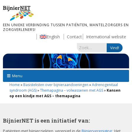
EEN UNIEKE VERBINDING TUSSEN PATIËNTEN, MANTELZORGERS EN
ZORGVERLENERS!
English
Contact
International website
Menu
Home
»
Basisteksten over bijnieraandoeningen
»
Adrenogenitaal
syndroom (AGS)
»
Themapagina – volwassenen met AGS
»
Kansen
op een kindje met AGS – themapagina
BijnierNET is een initiatief van:
Patiënten met bijnierziekten, verenigd in de
Bijniervereniging
; Het