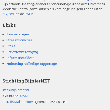
Bijnierfonds; De zorgverleners endocrinologie uit de acht Universitair
Medische Centra (zowel artsen als verpleegkundigen); Leden uit de
NIV
,
NVE
en de
LWEV
.
Links
Jaarverslagen
Stressinstructies
Links
Patiëntenvereniging
Informatiefolders
Nulmeting, volledige rapportage
Stichting BijnierNET
info@bijniernet.nl
KVK nr.:
62347543
RSIN fiscaal nummer
BijnierNET: 8547 80 440